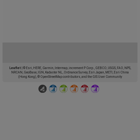
Leaflet
|
© Esri, HERE, Garmin, Intermap, increment P Corp., GEBCO, USGS, FAO, NPS,
NRCAN, GeoBase, IGN, Kadaster NL, Ordnance Survey, Esri Japan, METI, Esri China
(Hong Kong), © OpenStreetMap contributors, and the GIS User Community