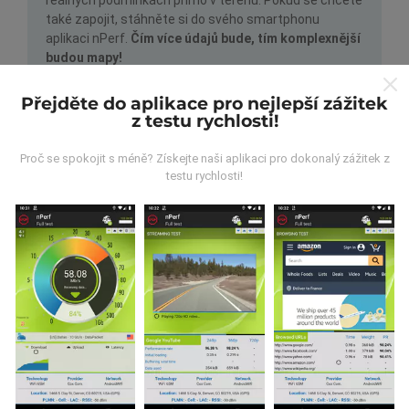
také zapojit, stáhněte si do svého smartphonu
aplikaci nPerf.
Čím více údajů bude, tím komplexnější
budou mapy!
Přejděte do aplikace pro nejlepší zážitek
z testu rychlosti!
Proč se spokojit s méně? Získejte naši aplikaci pro dokonalý zážitek z
testu rychlosti!
Jak probíhá aktualizace?
Mapy pokrytí sítě jsou každou hodinu automaticky
aktualizovány robotem. Rychlostní mapy jsou
aktualizovány každých 15 minut
. Data jsou
zobrazena po dobu dvou let. Po dvou letech jsou
nejstarší data z map odstraňována jednou měsíčně.