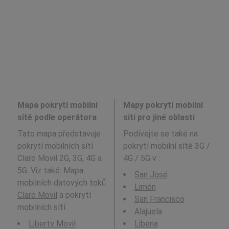
Mapa pokrytí mobilní
Mapy pokrytí mobilní
sítě podle operátora
sítí pro jiné oblasti
Tato mapa představuje
Podívejte se také na
pokrytí mobilních sítí
pokrytí mobilní sítě 3G /
Claro Movil 2G, 3G, 4G a
4G / 5G v
:
5G. Viz také: Mapa
San José
mobilních datových toků
Limón
Claro Movil
a pokrytí
San Francisco
mobilních sítí .
Alajuela
Liberty Movil
Liberia