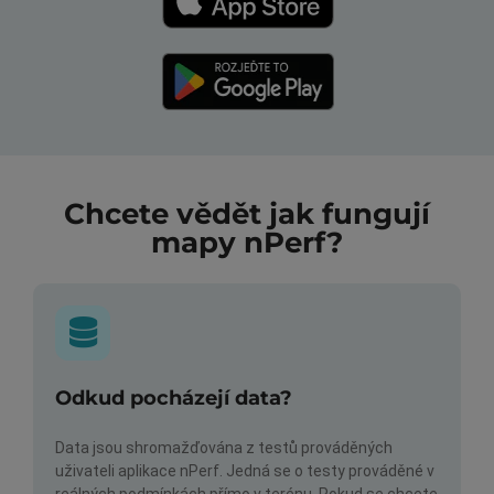
Chcete vědět jak fungují
mapy nPerf?
Odkud pocházejí data?
Data jsou shromažďována z testů prováděných
uživateli aplikace nPerf. Jedná se o testy prováděné v
reálných podmínkách přímo v terénu. Pokud se chcete