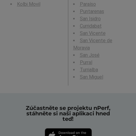
Kolbi Movil
Paraíso
Puntarenas
San Isidro
Curridabat
San Vicente
San Vicente de
Moravia
San José
Purral
Turrialba
San Miguel
Zúčastněte se projektu nPerf,
stáhněte si naši aplikaci hned
teď!