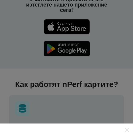
изтеглете нашето приложение
сега!
Как работят nPerf картите?
Откъде идват данните?