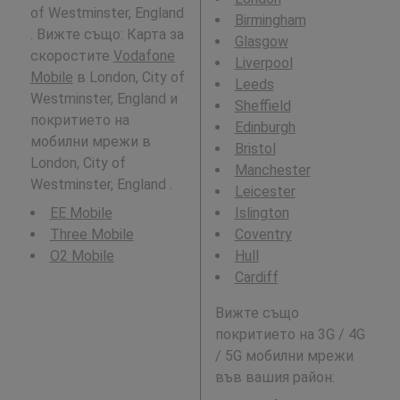
of Westminster, England
Birmingham
. Вижте също: Карта за
Glasgow
скоростите
Vodafone
Liverpool
Mobile
в London, City of
Leeds
Westminster, England и
Sheffield
покритието на
Edinburgh
мобилни мрежи в
Bristol
London, City of
Manchester
Westminster, England .
Leicester
EE Mobile
Islington
Three Mobile
Coventry
O2 Mobile
Hull
Cardiff
Вижте също
покритието на 3G / 4G
/ 5G мобилни мрежи
във вашия район: