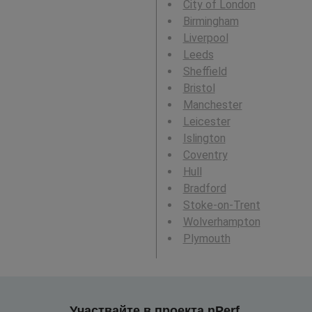
City of London
Birmingham
Liverpool
Leeds
Sheffield
Bristol
Manchester
Leicester
Islington
Coventry
Hull
Bradford
Stoke-on-Trent
Wolverhampton
Plymouth
Участвайте в проекта nPerf,