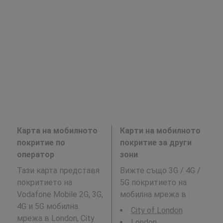
Карта на мобилното
Карти на мобилното
покритие по
покритие за други
оператор
зони
Тази карта представя
Вижте също 3G / 4G /
покритието на
5G покритието на
Vodafone Mobile 2G, 3G,
мобилна мрежа в
:
4G и 5G мобилна
City of London
мрежа в London, City
London