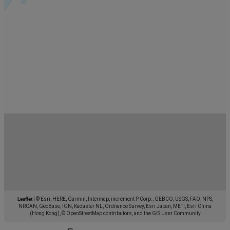
Leaflet
|
© Esri, HERE, Garmin, Intermap, increment P Corp., GEBCO, USGS, FAO, NPS,
NRCAN, GeoBase, IGN, Kadaster NL, Ordnance Survey, Esri Japan, METI, Esri China
(Hong Kong), © OpenStreetMap contributors, and the GIS User Community