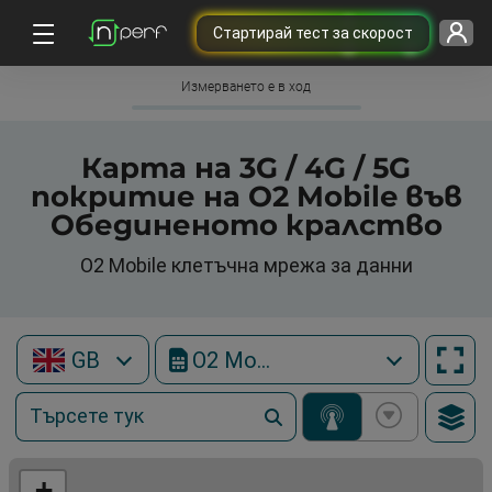
Cтартирай тест за скорост
Измерването е в ход
Карта на 3G / 4G / 5G
покритие на O2 Mobile във
Обединеното кралство
O2 Mobile клетъчна мрежа за данни
GB
O2 Mobile
+