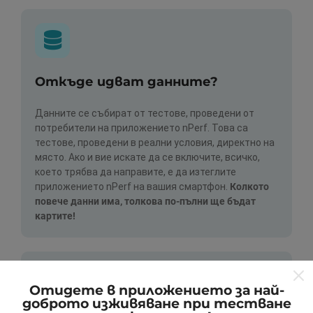
Откъде идват данните?
Данните се събират от тестове, проведени от
потребители на приложението nPerf. Това са
тестове, проведени в реални условия, директно на
място. Ако и вие искате да се включите, всичко,
което трябва да направите, е да изтеглите
приложението nPerf на вашия смартфон.
Колкото
повече данни има, толкова по-пълни ще бъдат
картите!
Отидете в приложението за най-
доброто изживяване при тестване