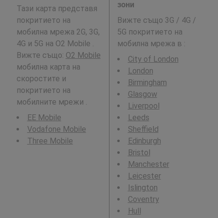
зони
Тази карта представя
покритието на
Вижте също 3G / 4G /
мобилна мрежа 2G, 3G,
5G покритието на
4G и 5G на O2 Mobile .
мобилна мрежа в
:
Вижте също:
O2 Mobile
City of London
мобилна карта на
London
скоростите и
Birmingham
покритието на
Glasgow
мобилните мрежи .
Liverpool
EE Mobile
Leeds
Vodafone Mobile
Sheffield
Three Mobile
Edinburgh
Bristol
Manchester
Leicester
Islington
Coventry
Hull