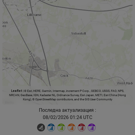
Leaflet
|
© Esri, HERE, Garmin, Intermap, increment P Corp., GEBCO, USGS, FAO, NPS,
NRCAN, GeoBase, IGN, Kadaster NL, Ordnance Survey, Esri Japan, METI, Esri China (Hong
Kong), © OpenStreetMap contributors, and the GIS User Community
Последна актуализация :
08/02/2026 01:24 UTC