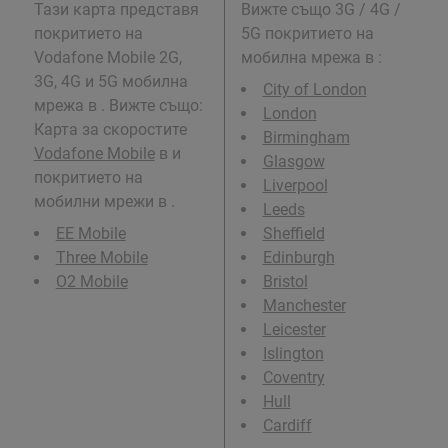
Тази карта представя
Вижте също 3G / 4G /
покритието на
5G покритието на
Vodafone Mobile 2G,
мобилна мрежа в
:
3G, 4G и 5G мобилна
City of London
мрежа в . Вижте също:
London
Карта за скоростите
Birmingham
Vodafone Mobile
в и
Glasgow
покритието на
Liverpool
мобилни мрежи в .
Leeds
EE Mobile
Sheffield
Three Mobile
Edinburgh
O2 Mobile
Bristol
Manchester
Leicester
Islington
Coventry
Hull
Cardiff