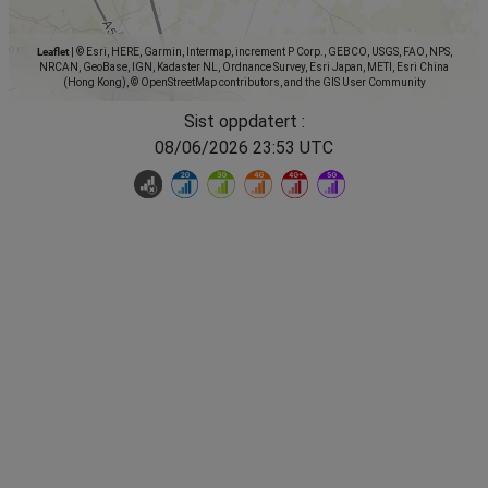
Leaflet
|
© Esri, HERE, Garmin, Intermap, increment P Corp., GEBCO, USGS, FAO, NPS,
NRCAN, GeoBase, IGN, Kadaster NL, Ordnance Survey, Esri Japan, METI, Esri China
(Hong Kong), © OpenStreetMap contributors, and the GIS User Community
Sist oppdatert :
08/06/2026 23:53 UTC