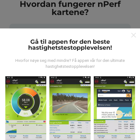
Hvordan fungerer nPerf
kartene?
Gå til appen for den beste
hastighetstestopplevelsen!
Hvor kommer dataene fra?
Hvorfor nøye seg med mindre? Få appen vår for den ultimate
hastighetstestopplevelsen!
Dataene blir samlet inn fra tester utført av brukere av
nPerf-appen. Dette er tester utført under reelle
forhold, direkte i felt. Hvis du også vil involvere deg, er
alt du trenger å gjøre å laste ned nPerf-appen til
smarttelefonen.
Jo flere data det er, jo mer
omfattende blir kartene!