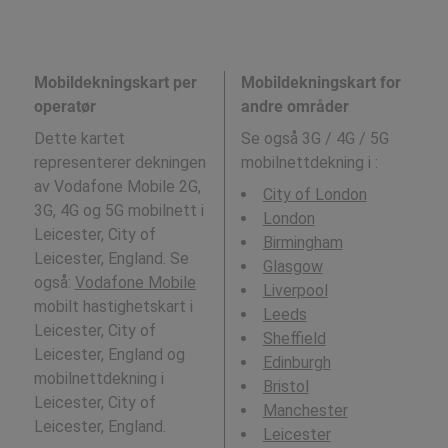
Mobildekningskart per
Mobildekningskart for
operatør
andre områder
Dette kartet
Se også 3G / 4G / 5G
representerer dekningen
mobilnettdekning i
:
av Vodafone Mobile 2G,
City of London
3G, 4G og 5G mobilnett i
London
Leicester, City of
Birmingham
Leicester, England. Se
Glasgow
også:
Vodafone Mobile
Liverpool
mobilt hastighetskart i
Leeds
Leicester, City of
Sheffield
Leicester, England og
Edinburgh
mobilnettdekning i
Bristol
Leicester, City of
Manchester
Leicester, England.
Leicester