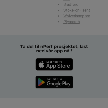
Bradford
Stoke-on-Trent
Wolverhampton
Plymouth
Ta del til nPerf prosjektet, last
ned vår app nå !