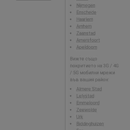
Nijmegen
Enschede
Haarlem
Arnhem
Zaanstad
Amersfoort
Apeldoorn
Вижте също
покритието на 3G / 4G
/ 5G мобилни мрежи
във вашия район:
Almere Stad
Lelystad
Emmeloord
Zeewolde
Urk
Biddinghuizen