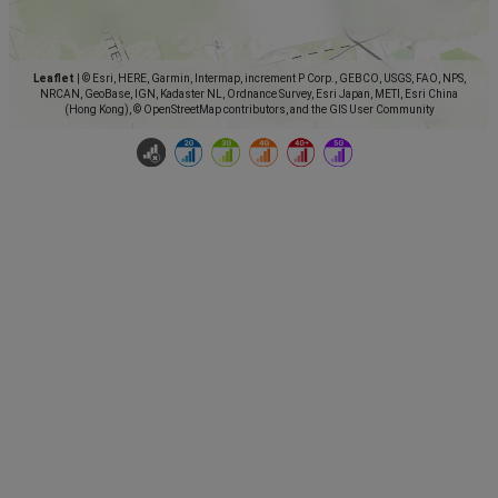
Leaflet
|
© Esri, HERE, Garmin, Intermap, increment P Corp., GEBCO, USGS, FAO, NPS,
NRCAN, GeoBase, IGN, Kadaster NL, Ordnance Survey, Esri Japan, METI, Esri China
(Hong Kong), © OpenStreetMap contributors, and the GIS User Community