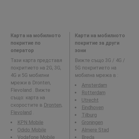
Карта на мобилното
Карти на мобилното
покритие по
покритие за други
оператор
зони
Тази карта представя
Вижте също 3G / 4G /
покритието на 2G, 3G,
5G покритието на
4G и 5G мобилни
мобилна мрежа в
:
мрежи в Dronten,
Amsterdam
Flevoland . Вижте
Rotterdam
също: карта на
Utrecht
скоростите в
Dronten,
Eindhoven
Flevoland
.
Tilburg
KPN Mobile
Groningen
Odido Mobile
Almere Stad
Vodafone Mobile
Breda