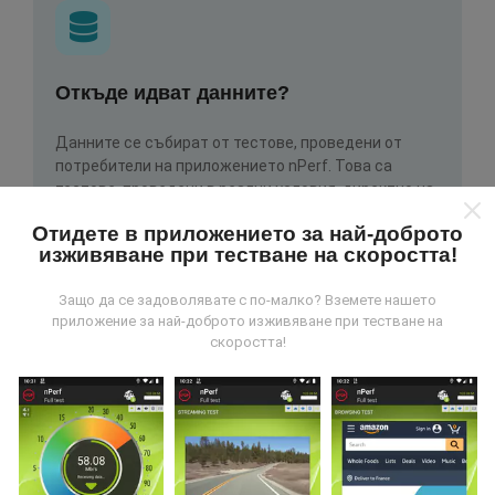
Откъде идват данните?
Данните се събират от тестове, проведени от
потребители на приложението nPerf. Това са
тестове, проведени в реални условия, директно на
място. Ако и вие искате да се включите, всичко,
Отидете в приложението за най-доброто
което трябва да направите, е да изтеглите
изживяване при тестване на скоростта!
приложението nPerf на вашия смартфон.
Колкото
повече данни има, толкова по-пълни ще бъдат
Защо да се задоволявате с по-малко? Вземете нашето
картите!
приложение за най-доброто изживяване при тестване на
скоростта!
Как се правят актуализациите?