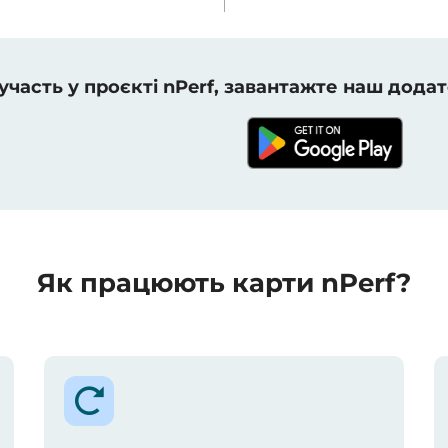
 участь у проєкті nPerf, завантажте наш додат
Як працюють карти nPerf?