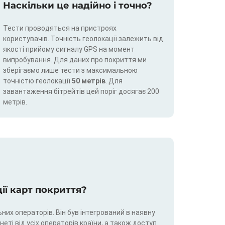
Наскільки це надійно і точно?
Тести проводяться на пристроях
користувачів. Точність геолокації залежить від
якості прийому сигналу GPS на момент
випробування. Для даних про покриття ми
зберігаємо лише тести з максимальною
точністю геолокації
50 метрів
. Для
завантаження бітрейтів цей поріг досягає 200
метрів.
ції карт покриття?
них операторів. Він був інтегрований в наявну
еті від усіх операторів країни, а також доступ