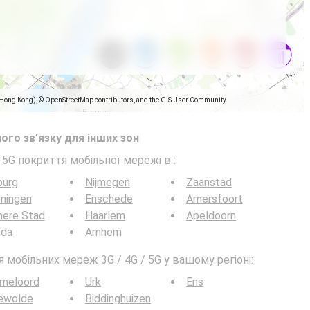
(Hong Kong), © OpenStreetMap contributors, and the GIS User Community
ого зв’язку для інших зон
/ 5G покриття мобільної мережі в
:
burg
Nijmegen
Zaanstad
ningen
Enschede
Amersfoort
mere Stad
Haarlem
Apeldoorn
eda
Arnhem
мобільних мереж 3G / 4G / 5G у вашому регіоні:
meloord
Urk
Ens
ewolde
Biddinghuizen