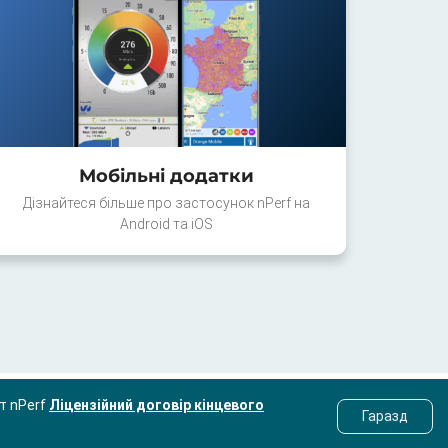
Мобільні додатки
Дізнайтеся більше про застосунок nPerf на
Android та iOS
ст nPerf
Ліцензійний договір кінцевого
Гаразд