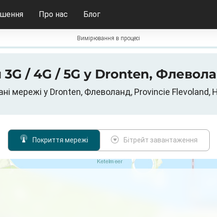
ішення
Про нас
Блог
Вимірювання в процесі
 3G / 4G / 5G у Dronten, Флевол
ані мережі у Dronten, Флеволанд, Provincie Flevoland,
Покриття мережі
Бітрейт завантаження