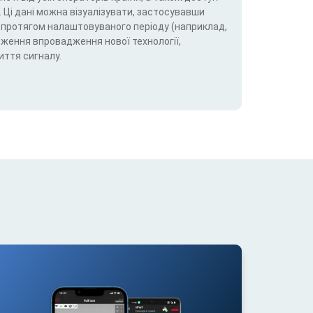
 Ці дані можна візуалізувати, застосувавши
5G) протягом налаштовуваного періоду (наприклад,
теження впровадження нової технології,
иття сигналу.