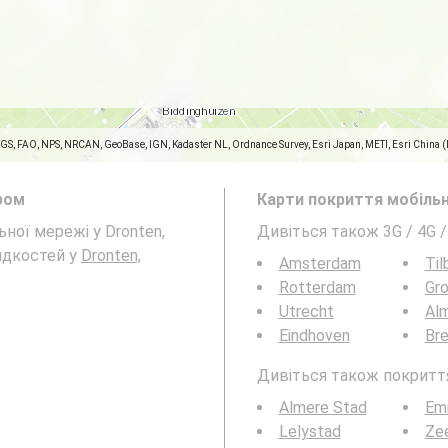
SGS, FAO, NPS, NRCAN, GeoBase, IGN, Kadaster NL, Ordnance Survey, Esri Japan, METI, Esri China 
ром
Карти покриття мобільн
ьної мережі у Dronten,
Дивіться також 3G / 4G 
идкостей у
Dronten,
Amsterdam
Til
Rotterdam
Gro
Utrecht
Al
Eindhoven
Br
Дивіться також покриття 
Almere Stad
Em
Lelystad
Ze