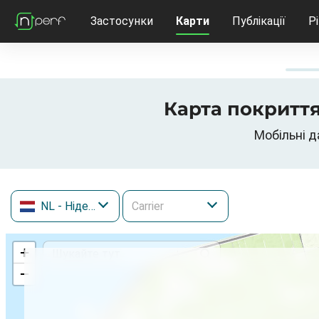
Застосунки
Карти
Публікації
Р
Карта покриття
Мобільні д
NL
- Нідерланди
+
−