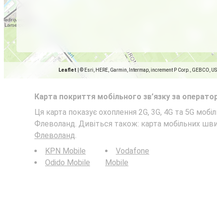
Leaflet
|
© Esri, HERE, Garmin, Intermap, increment P Corp., GEBCO, U
Карта покриття мобільного зв’язку за операто
Ця карта показує охоплення 2G, 3G, 4G та 5G мобіл
Флеволанд. Дивіться також: карта мобільних шв
Флеволанд
.
KPN Mobile
Vodafone
Odido Mobile
Mobile