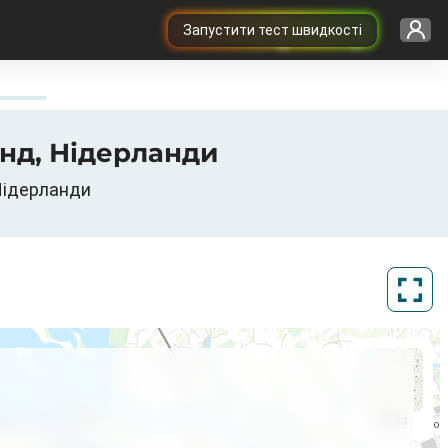
Запустити тест швидкості
анд, Нідерланди
 Нідерланди
ArcGIS