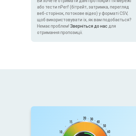
Ви хочете отримати дані про покриття мережі
або тести nPerf (бітрейт, затримка, перегляд
веб-сторінок, потокове відео) у форматі CSV,
щоб використовувати їх, як вам подобається?
Немає проблем!
Зверніться до нас
для
отримання пропозиції.