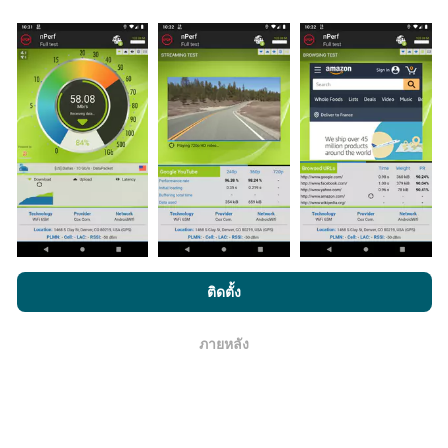
มากขึ้นเท่าไหร่ แผนที่ที่ได้ก็ยิ่งสมบูรณ์มากขึ้น!
มีการปรับปรุงอย่างไร?
แผนที่แสดงความครอบคลุมมีปรับปรุงข้อมูลโดยบอททุกๆ
ชั่วโมง แผนที่ความเร็ว
ปรับปรุงข้อมูลทุกๆ15นาที
ข้อมูล
แสดงอยู่เป็นเวลาสองปี หลังจากสองปี ข้อมูลที่เก่าที่สุดจะ
ถูกลบออกไปจากแผนที่เดือนละครั้ง
โดยการเรียกดู nPerf.com คุณยอมรับ
นโยบายความเป็นส่วนตัว และ
ติดตั้ง
การใช้คุกกี้
และ
ข้อตกลงในการใช้งาน
สำหรับผู้ใช้การทดสอบ nPerf
ภายหลัง
โอเค
ข้อมูลมีความน่าเชื่อถือ และถูกต้องแค่ไหน?