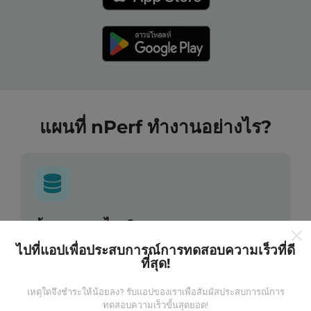
แผนที่ nPerf ทำงานอย่างไร?
ข้อมูลมาจากไหน?
ไปที่แอปเพื่อประสบการณ์การทดสอบความเร็วที่ดี
ข้อมูลนี้ถูกรวบรวมจากการทดสอบที่ดำเนินการโดยผู้ใช้
ที่สุด!
งานแอพ nPerf เป็นการทดสอบที่ทำในสภาพการใช้งาน
จริง ในจุดที่ทดสอบ ถ้าคุณอยากมีส่วนร่วม เพียงคุณดาวน์
เหตุใดจึงชำระให้น้อยลง? รับแอปของเราเพื่อสัมผัสประสบการณ์การ
โหลดแอพ nPerf ลงในสมาร์ทโฟนของคุณ
ยิ่งได้ข้อมูล
ทดสอบความเร็วขั้นสุดยอด!