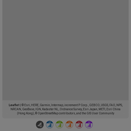
Leaflet
|
© Esri, HERE, Garmin, Intermap, increment P Corp., GEBCO, USGS, FAO, NPS,
NRCAN, GeoBase, IGN, Kadaster NL, Ordnance Survey, Esri Japan, METI, Esri China
(Hong Kong), © OpenStreetMap contributors, and the GIS User Community