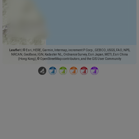
Leaflet
|
© Esri, HERE, Garmin, Intermap, increment P Corp., GEBCO, USGS, FAO, NPS,
NRCAN, GeoBase, IGN, Kadaster NL, Ordnance Survey, Esri Japan, METI, Esri China
(Hong Kong), © OpenStreetMap contributors, and the GIS User Community