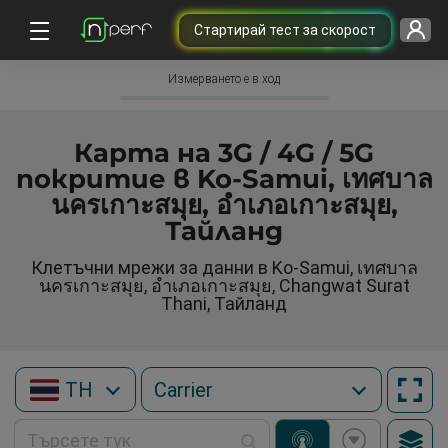
Cтартирай тест за скорост
Измерването е в ход
Карта на 3G / 4G / 5G
покритие в Ko-Samui, เทศบาล
นครเกาะสมุย, อำเภอเกาะสมุย,
Тайланд
Клетъчни мрежи за данни в Ko-Samui, เทศบาล
นครเกาะสมุย, อำเภอเกาะสมุย, Changwat Surat
Thani, Тайланд
TH