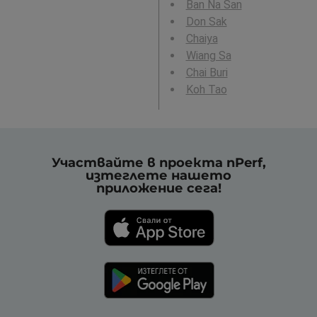
Ban Na San
Don Sak
Chaiya
Wiang Sa
Chai Buri
Koh Tao
Участвайте в проекта nPerf,
изтеглете нашето
приложение сега!