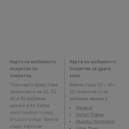
Карта на мобилното
Карти на мобилното
покритие по
покритие за други
оператор
зони
Тази карта представя
Вижте също 3G / 4G /
покритието на 2G, 3G,
5G покритието на
4G и 5G мобилни
мобилна мрежа в
:
мрежи в Ko-Samui,
Bangkok
เทศบาลนครเกาะสมุย,
Samut Prakan
อำเภอเกาะสมุย . Вижте
Mueang Nonthaburi
също: карта на
Udon Thani