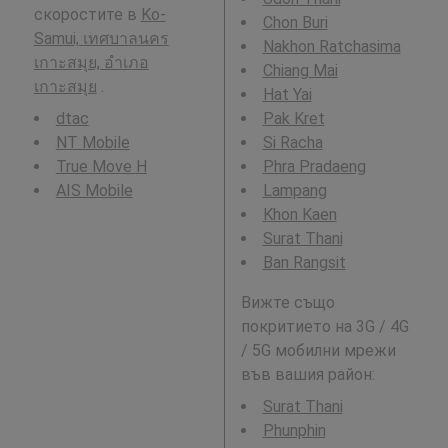
скоростите в
Ko-
Chon Buri
Samui, เทศบาลนคร
Nakhon Ratchasima
เกาะสมุย, อำเภอ
Chiang Mai
เกาะสมุย
.
Hat Yai
dtac
Pak Kret
NT Mobile
Si Racha
True Move H
Phra Pradaeng
AIS Mobile
Lampang
Khon Kaen
Surat Thani
Ban Rangsit
Вижте също
покритието на 3G / 4G
/ 5G мобилни мрежи
във вашия район:
Surat Thani
Phunphin