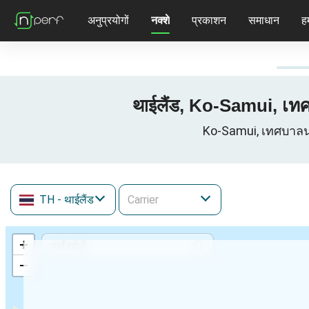
अनुप्रयोगों
नक्शे
प्रकाशन
समाधान
हम
थाईलैंड, Ko-Samui, เท
Ko-Samui, เทศบาลนคร
TH
- थाईलैंड
+
−