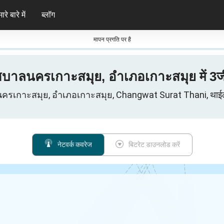
ारे बारे में
ब्लॉग
मापन प्रगति पर है
ศบาลนครเกาะสมุย, อำเภอเกาะสมุย में 3जी/
เกาะสมุย, อำเภอเกาะสมุย, Changwat Surat Thani, थाईलैंड में
नेटवर्क कवरेज
बिटरेट डाउनलोड करें