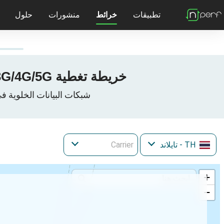
تطبيقات
خرائط
منشورات
حلول
جوائز nPerf
جميع منشورات nPerf
تعرف على المزيد حول nPerf
شبكة خوادم nPerf
المجسات: اختبار شبكة FTTx
خريطة تغطية 3G/4G/5G في Ko-Samui, เทศบาลนครเกาะสมุย, อำเภอเกาะสมุย، تايلاند
شبكات البيانات الخلوية في Ko-Samui, เทศบาลนครเกาะสมุย, อำเภอเกาะสมุย, Changwat Surat Thani, 
TH
- تايلاند
+
−