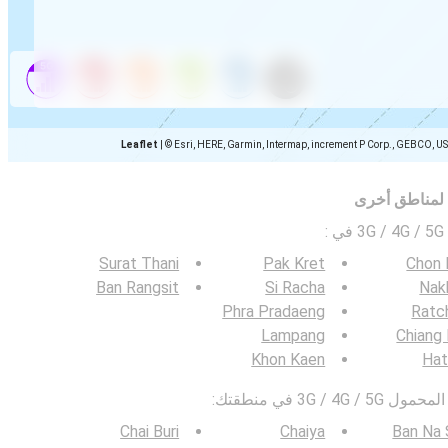
Leaflet
|
© Esri, HERE, Garmin, Intermap, increment P Corp., GEBCO, U
 لمناطق أخرى
ي
:
Surat Thani
Pak Kret
Chon 
Ban Rangsit
Si Racha
Nak
Phra Pradaeng
Ratc
Lampang
Chiang
Khon Kaen
Hat
3G / في منطقتك:
Chai Buri
Chaiya
Ban Na 