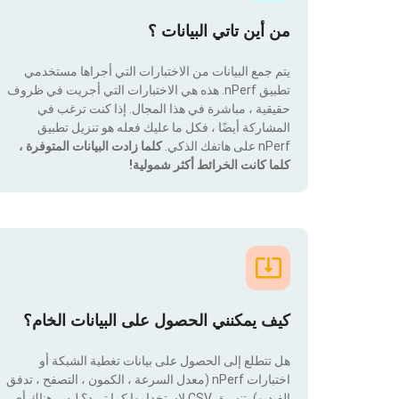
من أين تاتي البيانات ؟
يتم جمع البيانات من الاختبارات التي أجراها مستخدمي
تطبيق nPerf. هذه هي الاختبارات التي أجريت في ظروف
حقيقية ، مباشرة في هذا المجال. إذا كنت ترغب في
المشاركة أيضًا ، فكل ما عليك فعله هو تنزيل تطبيق
nPerf على هاتفك الذكي.
كلما زادت البيانات المتوفرة ،
كلما كانت الخرائط أكثر شمولية!
كيف يمكنني الحصول على البيانات الخام؟
هل تتطلع إلى الحصول على بيانات تغطية الشبكة أو
اختبارات nPerf (معدل السرعة ، الكمون ، التصفح ، تدفق
الفيديو) بتنسيق CSV لاستخدامها كما تريد؟ ليس هناك أى