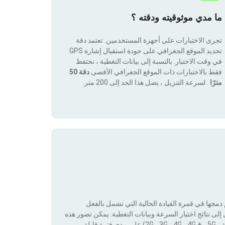
ما مدي موثوقيته ودقته ؟
تجرى الاختبارات على أجهزة المستخدمين. تعتمد دقة
تحديد الموقع الجغرافي على جودة استقبال إشارة GPS
في وقت الاختبار. بالنسبة إلى بيانات التغطية ، نحتفظ
فقط بالاختبارات ذات الموقع الجغرافي الأقصى
دقة 50
مترًا
. لسرعة التنزيل ، يصل هذا الحد إلى 200 متر.
جها في قمرة القيادة الحالية التي تشمل بالفعل
لى نتائج اختبار السرعة وبيانات التغطية. يمكن تصور هذه
البيانات من خلال تطبيق عوامل التصفية حسب التكنولوجيا (بدون تغطية ، 2G ، 3G ، 4G ، 4G + ، 5G) على مدى فترة قابلة