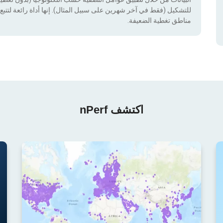
للتشكيل (فقط في آخر شهرين على سبيل المثال). إنها أداة رائعة لتتبع إ
مناطق تغطية الضعيفة.
اكتشف nPerf