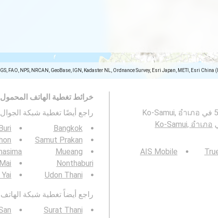
SGS, FAO, NPS, NRCAN, GeoBase, IGN, Kadaster NL, Ordnance Survey, Esri Japan, METI, Esri China 
خرائط تغطية الهاتف المحمول
تمثل هذه الخريطة تغطية شبكات الجوال 2G و 3G و 4G و 5G في Ko-Samui, อำเภอ
راجع أيضًا تغطية شبكة الجوال 3G / 4G / 5G ف
Ko-Samui, อำเภอ
Buri
Bangkok
hon
Samut Prakan
hasima
Mueang
AIS Mobile
Tru
 Mai
Nonthaburi
 Yai
Udon Thani
راجع أيضاً تغطية شبكة الهاتف المحمول  4G / 5G
San
Surat Thani