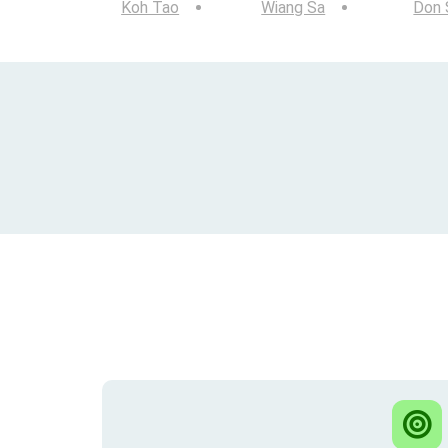
Koh Tao
Wiang Sa
Don 