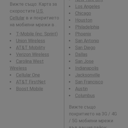
Вижте също: Карта за
Los Angeles
скоростите
U.S.
Chicago
Cellular
в и покритието
Houston
на мобилни мрежи в .
Philadelphia
T-Mobile (inc. Sprint)
Phoenix
Union Wireless
San Antonio
AT&T Mobility
San Diego
Verizon Wireless
Dallas
Carolina West
San Jose
Wireless
Indianapolis
Cellular One
Jacksonville
AT&T FirstNet
San Francisco
Boost Mobile
Austin
Columbus
Вижте също
покритието на 3G / 4G
/ 5G мобилни мрежи
във вашия район: