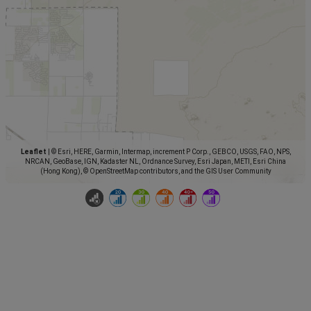
Leaflet
|
© Esri, HERE, Garmin, Intermap, increment P Corp., GEBCO, USGS, FAO, NPS,
NRCAN, GeoBase, IGN, Kadaster NL, Ordnance Survey, Esri Japan, METI, Esri China
(Hong Kong), © OpenStreetMap contributors, and the GIS User Community