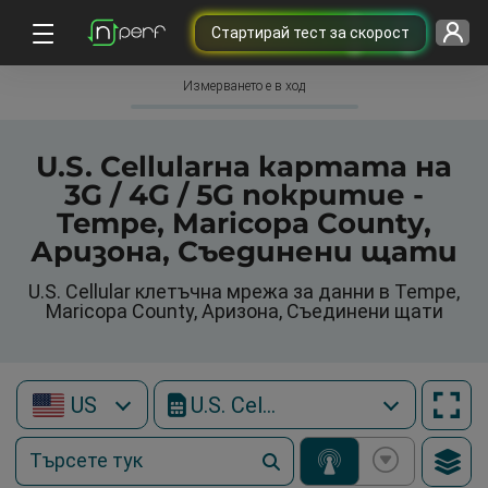
Cтартирай тест за скорост
Измерването е в ход
U.S. Cellularна картата на
3G / 4G / 5G покритие -
Tempe, Maricopa County,
Аризона, Съединени щати
U.S. Cellular клетъчна мрежа за данни в Tempe,
Maricopa County, Аризона, Съединени щати
US
U.S. Cellular