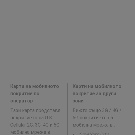
Карта на мобилното
Карти на мобилното
покритие по
покритие за други
оператор
зони
Тази карта представя
Вижте също 3G / 4G /
покритието на U.S.
5G покритието на
Cellular 2G, 3G, 4G и 5G
мобилна мрежа в
:
мобилна мрежа в .
New York City