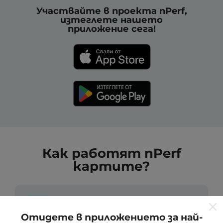
Участвайте в проекта nPerf,
изтеглете нашето
приложение сега!
Как работят nPerf
картите?
Отидете в приложението за най-