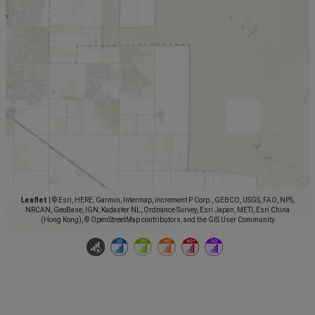
Leaflet
|
© Esri, HERE, Garmin, Intermap, increment P Corp., GEBCO, USGS, FAO, NPS,
NRCAN, GeoBase, IGN, Kadaster NL, Ordnance Survey, Esri Japan, METI, Esri China
(Hong Kong), © OpenStreetMap contributors, and the GIS User Community