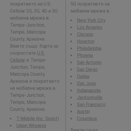
покритието на U.S.
5G покритието на
Cellular 2G, 3G, 4G и 5G
мобилна мрежа в
:
мобилна мрежа в
New York City
Tempe-Junction,
Los Angeles
Tempe, Maricopa
Chicago
County, Аризона .
Houston
Вижте също: Карта за
Philadelphia
скоростите
U.S.
Phoenix
Cellular
в Tempe-
San Antonio
Junction, Tempe,
San Diego
Maricopa County,
Dallas
Аризона и покритието
San Jose
на мобилни мрежи в
Indianapolis
Tempe-Junction,
Jacksonville
Tempe, Maricopa
San Francisco
County, Аризона .
Austin
T-Mobile (inc. Sprint)
Columbus
Union Wireless
Вижте също