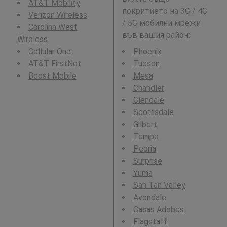
AT&T Mobility
покритието на 3G / 4G
Verizon Wireless
/ 5G мобилни мрежи
Carolina West
във вашия район:
Wireless
Cellular One
Phoenix
AT&T FirstNet
Tucson
Boost Mobile
Mesa
Chandler
Glendale
Scottsdale
Gilbert
Tempe
Peoria
Surprise
Yuma
San Tan Valley
Avondale
Casas Adobes
Flagstaff