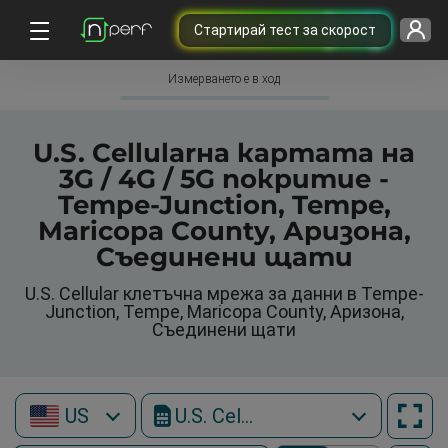
Cтартирай тест за скорост
Измерването е в ход
U.S. Cellularна картата на
3G / 4G / 5G покритие -
Tempe-Junction, Tempe,
Maricopa County, Аризона,
Съединени щати
U.S. Cellular клетъчна мрежа за данни в Tempe-
Junction, Tempe, Maricopa County, Аризона,
Съединени щати
US
U.S. Cellular