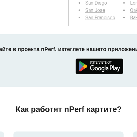
San Diego
Lo
San Jose
Oa
San Francisco
Bak
айте в проекта nPerf, изтеглете нашето приложени
Как работят nPerf картите?