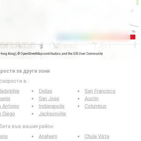
(Hong Kong), © OpenStreetMap contributors, and the GIS User Community
рости за други зони
 скорости в
:
ladelphia
Dallas
San Francisco
oenix
San Jose
Austin
 Antonio
Indianapolis
Columbus
n Diego
Jacksonville
 бита във вашия район:
esno
Anaheim
Chula Vista