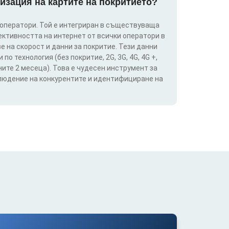
изация на картите на покритието?
 оператори. Той е интегриран в съществуваща
ективността на интернет от всички оператори в
е на скорост и данни за покритие. Тези данни
о технология (без покритие, 2G, 3G, 4G, 4G +,
ите 2 месеца). Това е чудесен инструмент за
блюдение на конкурентите и идентифициране на