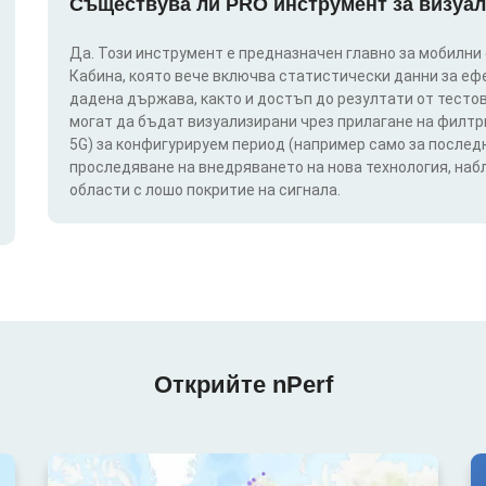
Съществува ли PRO инструмент за визуал
Да. Този инструмент е предназначен главно за мобилни
Кабина, която вече включва статистически данни за еф
дадена държава, както и достъп до резултати от тестов
могат да бъдат визуализирани чрез прилагане на филтри п
5G) за конфигурируем период (например само за последн
проследяване на внедряването на нова технология, на
области с лошо покритие на сигнала.
Открийте nPerf