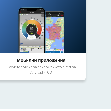
Мобилни приложения
Научете повече за приложението nPerf за
Android и iOS