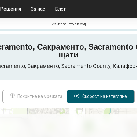
Решения
За нас
Блог
Измерването е в ход
Sacramento, Сакраменто, Sacramen
щати
cramento, Сакраменто, Sacramento County, Калифорни
Покритие на мрежата
Скорост на изтегляне