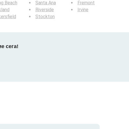
ng Beach
Santa Ana
Fremont
kland
Riverside
Irvine
ersfield
Stockton
е сега!