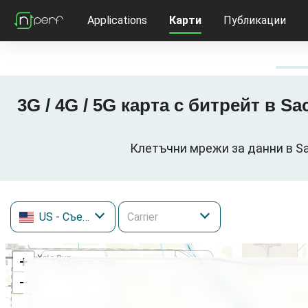
Applications
Карти
Публикации
3G / 4G / 5G карта с битрейт в 
Клетъчни мрежи за данни в Sa
US
- Съединени щати
+
−