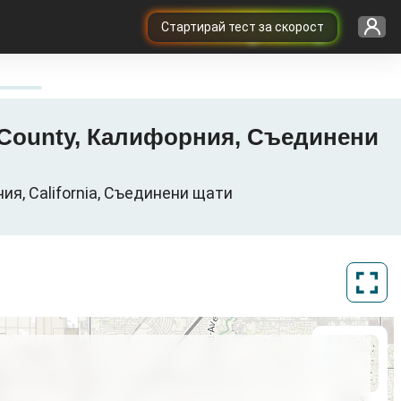
Cтартирай тест за скорост
to County, Калифорния, Съединени
я, California, Съединени щати
ArcGIS