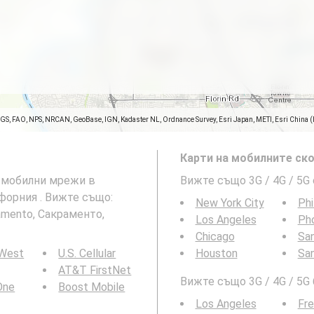
SGS, FAO, NPS, NRCAN, GeoBase, IGN, Kadaster NL, Ordnance Survey, Esri Japan, METI, Esri China 
Карти на мобилните ско
G мобилни мрежи в
Вижте също 3G / 4G / 5G
ифорния . Вижте също:
New York City
Phi
amento, Сакраменто,
Los Angeles
Ph
Chicago
San
 West
U.S. Cellular
Houston
Sa
AT&T FirstNet
Вижте също 3G / 4G / 5G
 One
Boost Mobile
Los Angeles
Fr