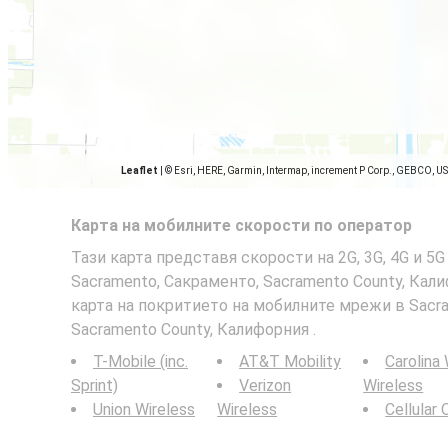
Leaflet
|
© Esri, HERE, Garmin, Intermap, increment P Corp., GEBCO, U
Карта на мобилните скорости по оператор
Тази карта представя скорости на 2G, 3G, 4G и 5
Sacramento, Сакраменто, Sacramento County, Кал
карта на покритието на мобилните мрежи в Sacr
Sacramento County, Калифорния .
T-Mobile (inc.
AT&T Mobility
Carolina
Sprint)
Verizon
Wireless
Union Wireless
Wireless
Cellular