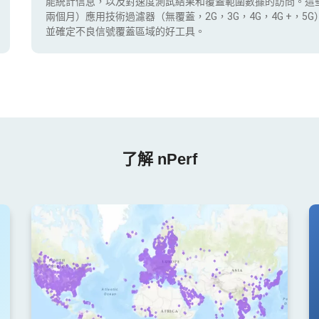
能統計信息，以及對速度測試結果和覆蓋範圍數據的訪問。這
兩個月）應用技術過濾器（無覆蓋，2G，3G，4G，4G +，
並確定不良信號覆蓋區域的好工具。
了解 nPerf