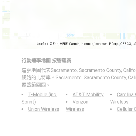
Leaflet
|
© Esri, HERE, Garmin, Intermap, increment P Corp., GEBCO, U
行動速率地圖 按營運商
這張地圖代表Sacramento, Sacramento County, Cali
網絡的比特率。Sacramento, Sacramento County, 
覆蓋範圍圖。
T-Mobile (inc.
AT&T Mobility
Carolina
Sprint)
Verizon
Wireless
Union Wireless
Wireless
Cellular