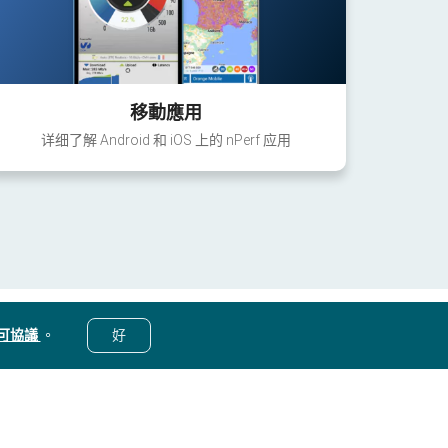
移動應用
详细了解 Android 和 iOS 上的 nPerf 应用
可協議
。
好