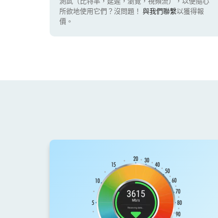
測試（比特率，延遲，瀏覽，視頻流），以便隨心
所欲地使用它們？沒問題！
與我們聯繫
以獲得報
價。