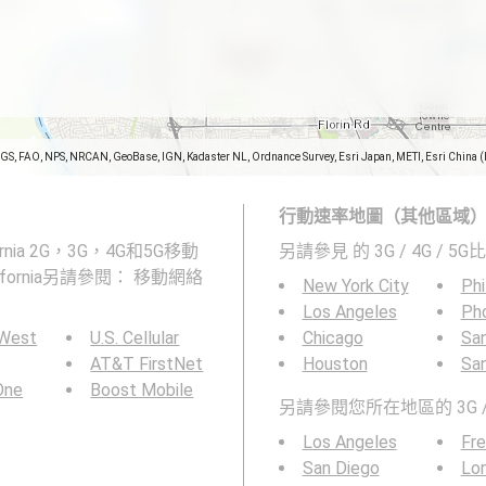
SGS, FAO, NPS, NRCAN, GeoBase, IGN, Kadaster NL, Ordnance Survey, Esri Japan, METI, Esri China 
行動速率地圖（其他區域
fornia 2G，3G，4G和5G移動
另請參見
的 3G / 4G / 5G
California另請參閱： 移動網絡
New York City
Phi
Los Angeles
Ph
 West
U.S. Cellular
Chicago
San
AT&T FirstNet
Houston
Sa
 One
Boost Mobile
另請參閱您所在地區的 3G / 
Los Angeles
Fr
San Diego
Lo