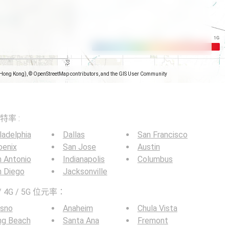
(Hong Kong), © OpenStreetMap contributors, and the GIS User Community
）
比特率 :
ladelphia
Dallas
San Francisco
oenix
San Jose
Austin
 Antonio
Indianapolis
Columbus
n Diego
Jacksonville
4G / 5G 位元率：
esno
Anaheim
Chula Vista
ng Beach
Santa Ana
Fremont