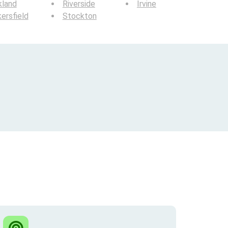
kland
Riverside
Irvine
ersfield
Stockton