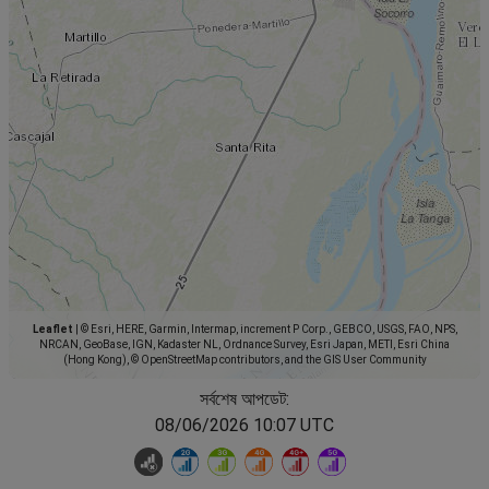
Leaflet
|
© Esri, HERE, Garmin, Intermap, increment P Corp., GEBCO, USGS, FAO, NPS,
NRCAN, GeoBase, IGN, Kadaster NL, Ordnance Survey, Esri Japan, METI, Esri China
(Hong Kong), © OpenStreetMap contributors, and the GIS User Community
সর্বশেষ আপডেট:
08/06/2026 10:07 UTC