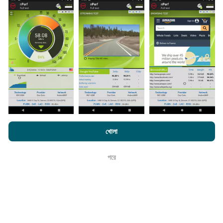
সংগ্রহ করা হয়। এগুলি সরাসরি ক্ষেত্রের মধ্যে বাস্তব পরিস্থিতিতে পরিচালিত
পরীক্ষাগুলি। যদি আপনিও এতে যুক্ত হতে চান তবে আপনাকে যা করতে হবে তা
হ'ল আপনার স্মার্টফোনটিতে এনক্রুফ অ্যাপটি ডাউনলোড করতে হবে।
সেখানে
যত বেশি ডেটা থাকবে, মানচিত্রগুলি তত বেশি বিস্তৃত হবে!
কিভাবে আপডেট করা হয়?
এনক্রফট.কম-এ ব্রাউজ করে আপনি আমাদের
গোপনীয়তা এবং কুকিজ ব্যবহার নীতি
পাশাপাশি
নেটওয়ার্ক কভারেজ মানচিত্র স্বয়ংক্রিয়ভাবে প্রতি ঘন্টা একটি বট দ্বারা আপডেট
খোলা
আমাদের number পরীক্ষা
শেষ ব্যবহারকারী লাইসেন্স চুক্তি
করা হয়। গতির মানচিত্রগুলি
প্রতি 15 মিনিটে আপডেট হয়
। ডেটা দুই বছরের
জন্য প্রদর্শিত হয়। দুই বছর পরে, পুরানো ডেটা মাসে একবার মানচিত্র থেকে
পরে
ঠিক আছে
সরানো হয়।