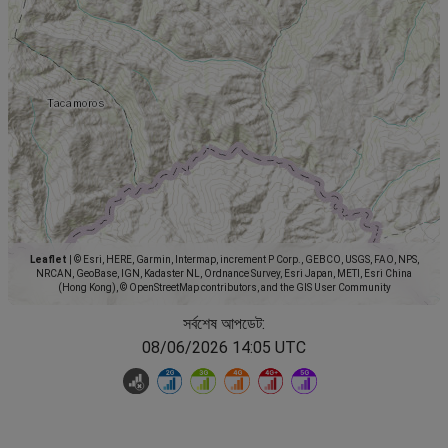
Leaflet
|
© Esri, HERE, Garmin, Intermap, increment P Corp., GEBCO, USGS, FAO, NPS,
NRCAN, GeoBase, IGN, Kadaster NL, Ordnance Survey, Esri Japan, METI, Esri China
(Hong Kong), © OpenStreetMap contributors, and the GIS User Community
সর্বশেষ আপডেট:
08/06/2026 14:05 UTC