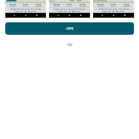
করা হয়। গতির মানচিত্রগুলি
প্রতি 15 মিনিটে আপডেট হয়
। ডেটা দুই বছরের
জন্য প্রদর্শিত হয়। দুই বছর পরে, পুরানো ডেটা মাসে একবার মানচিত্র থেকে
সরানো হয়।
এনক্রফট.কম-এ ব্রাউজ করে আপনি আমাদের
গোপনীয়তা এবং কুকিজ ব্যবহার নীতি
পাশাপাশি
খোলা
আমাদের number পরীক্ষা
শেষ ব্যবহারকারী লাইসেন্স চুক্তি
পরে
ঠিক আছে
এটা কতটা নির্ভরযোগ্য এবং নির্ভুল?
পরীক্ষাগুলি ব্যবহারকারীদের ডিভাইসে পরিচালিত হয়। জিওলোকেশন নির্ভুলতা
পরীক্ষার সময় জিপিএস সিগন্যালের অভ্যর্থনা মানের উপর নির্ভর করে। কভারেজ
ডেটার জন্য, আমরা কেবলমাত্র সর্বোচ্চ ভূগোলের
50 মিটার নির্ভুলতা
সহ
পরীক্ষাগুলি ধরে রাখি। বিটরেট ডাউনলোডের জন্য, এই প্রান্তিকরটি 200 মিটার
পর্যন্ত যায়।