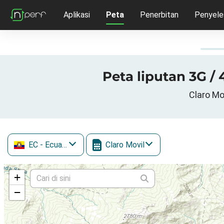
Aplikasi
Peta
Penerbitan
Penyele
Peta liputan 3G / 
Claro Mo
EC
- Ecuador
Claro Movil
+
−