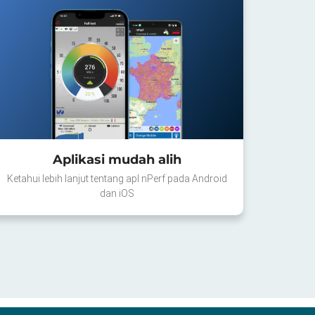
Aplikasi mudah alih
Ketahui lebih lanjut tentang apl nPerf pada Android
dan iOS