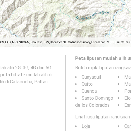
SGS, FAO, NPS, NRCAN, GeoBase, IGN, Kadaster NL, Ordnance Survey, Esri Japan, METI, Esri China 
Peta liputan mudah alih u
dah alih 2G, 3G, 4G dan 5G
Boleh rujuk Liputan rangkai
peta bitrate mudah alih di
Guayaquil
Ma
ih di Catacocha, Paltas,
Quito
Ma
Cuenca
Por
Santo Domingo
Elo
de los Colorados
Es
Lihat juga liputan rangkaia
Loja
Ca