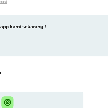
cará
app kami sekarang !
?