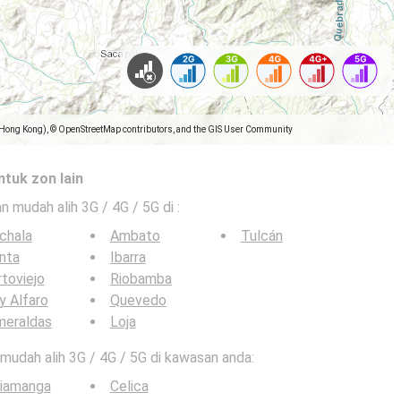
(Hong Kong), © OpenStreetMap contributors, and the GIS User Community
ntuk zon lain
an mudah alih 3G / 4G / 5G di
:
chala
Ambato
Tulcán
nta
Ibarra
toviejo
Riobamba
y Alfaro
Quevedo
meraldas
Loja
n mudah alih 3G / 4G / 5G di kawasan anda:
riamanga
Celica