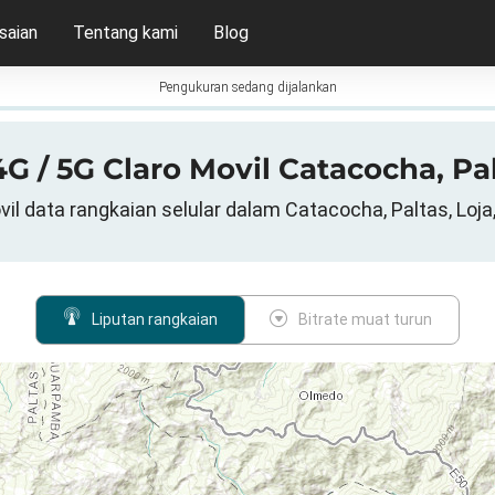
saian
Tentang kami
Blog
Pengukuran sedang dijalankan
4G / 5G Claro Movil Catacocha, Pa
vil data rangkaian selular dalam Catacocha, Paltas, Loja
Liputan rangkaian
Bitrate muat turun