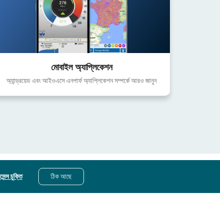
মোবাইল অ্যাপ্লিকেশন
অ্যান্ড্রয়েড এবং আইওএসে এনপার্ফ অ্যাপ্লিকেশন সম্পর্কে আরও জানুন
েন্স চুক্তি
ঠিক আছে