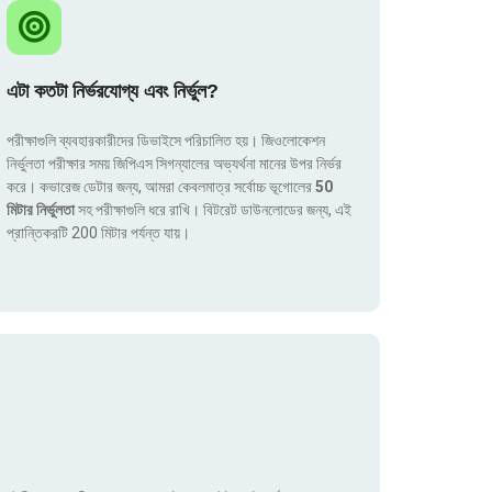
এটা কতটা নির্ভরযোগ্য এবং নির্ভুল?
পরীক্ষাগুলি ব্যবহারকারীদের ডিভাইসে পরিচালিত হয়। জিওলোকেশন
নির্ভুলতা পরীক্ষার সময় জিপিএস সিগন্যালের অভ্যর্থনা মানের উপর নির্ভর
করে। কভারেজ ডেটার জন্য, আমরা কেবলমাত্র সর্বোচ্চ ভূগোলের
50
মিটার নির্ভুলতা
সহ পরীক্ষাগুলি ধরে রাখি। বিটরেট ডাউনলোডের জন্য, এই
প্রান্তিকরটি 200 মিটার পর্যন্ত যায়।