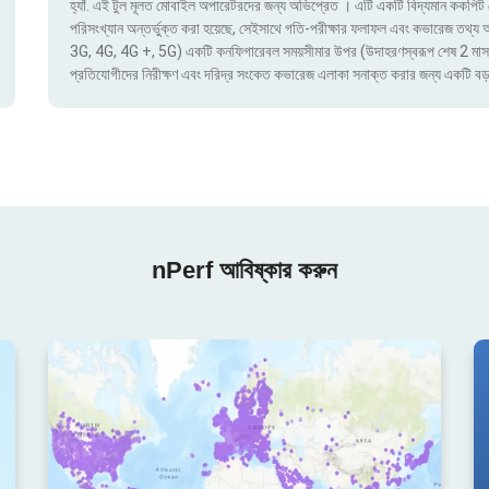
হ্যাঁ. এই টুল মূলত মোবাইল অপারেটরদের জন্য অভিপ্রেত । এটি একটি বিদ্যমান ককপিট য
পরিসংখ্যান অন্তর্ভুক্ত করা হয়েছে, সেইসাথে গতি-পরীক্ষার ফলাফল এবং কভারেজ তথ্য অ্য
3G, 4G, 4G +, 5G) একটি কনফিগারেবল সময়সীমার উপর (উদাহরণস্বরূপ শেষ 2 মাস) দ্বার
প্রতিযোগীদের নিরীক্ষণ এবং দরিদ্র সংকেত কভারেজ এলাকা সনাক্ত করার জন্য একটি বড়
nPerf আবিষ্কার করুন