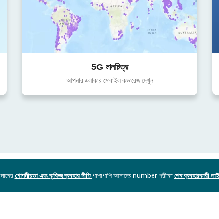
5G মানচিত্র
আপনার এলাকার মোবাইল কভারেজ দেখুন
আমাদের
গোপনীয়তা এবং কুকিজ ব্যবহার নীতি
পাশাপাশি আমাদের number পরীক্ষা
শেষ ব্যবহারকারী লাইস