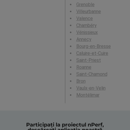
Grenoble
Villeurbanne
Valence
Chambéry
Vénissieux
Annecy
Bourg-en-Bresse
Caluire-et-Cuire
Saint-Priest
Roanne
Saint-Chamond
Bron
Vaulx-en-Velin
Montélimar
Participați la proiectul nPerf,