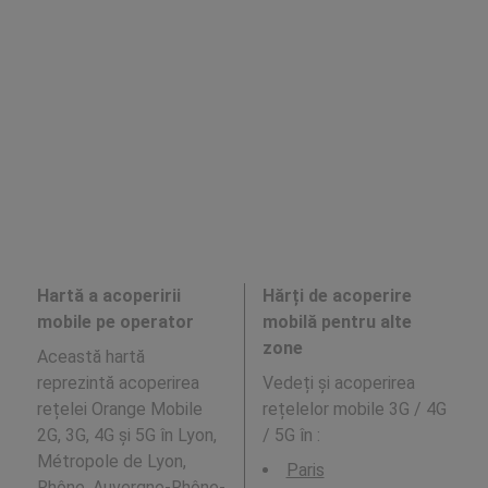
Hartă a acoperirii
Hărți de acoperire
mobile pe operator
mobilă pentru alte
zone
Această hartă
reprezintă acoperirea
Vedeți și acoperirea
rețelei Orange Mobile
rețelelor mobile 3G / 4G
2G, 3G, 4G și 5G în Lyon,
/ 5G în
:
Métropole de Lyon,
Paris
Rhône, Auvergne-Rhône-