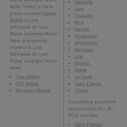
Marseille
Alpes. Vedeți și: harta
Lyon
bitrate a rețelei
Orange
Toulouse
Mobile
în Lyon,
Nice
Métropole de Lyon,
Nantes
Rhône, Auvergne-Rhône-
Strasbourg
Alpes și acoperirea
Montpellier
rețelelor în Lyon,
Bordeaux
Métropole de Lyon,
Lille
Rhône, Auvergne-Rhône-
Rennes
Alpes.
Reims
Free Mobile
Le Havre
SFR Mobile
Saint-Étienne
Bouygues Mobile
Toulon
Consultați și acoperirea
rețelei mobile 3G / 4G /
5G în zona dvs:
Saint-Étienne