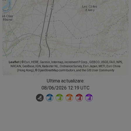
Leaflet
|
© Esri, HERE, Garmin, Intermap, increment P Corp., GEBCO, USGS, FAO, NPS,
NRCAN, GeoBase, IGN, Kadaster NL, Ordnance Survey, Esri Japan, METI, Esri China
(Hong Kong), © OpenStreetMap contributors, and the GIS User Community
Ultima actualizare:
08/06/2026 12:19 UTC