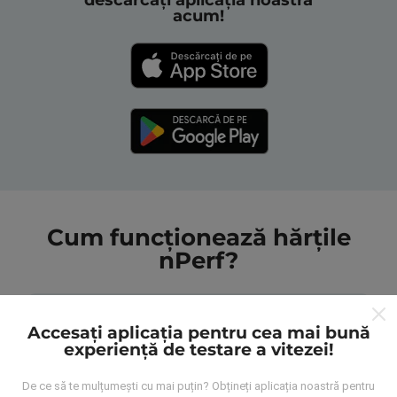
descărcați aplicația noastră
acum!
Cum funcționează hărțile
nPerf?
Accesați aplicația pentru cea mai bună
experiență de testare a vitezei!
De unde provin datele?
De ce să te mulțumești cu mai puțin? Obțineți aplicația noastră pentru