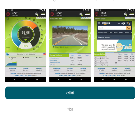
তথ্য কোথা থেকে আসে?
এনটিউফ অ্যাপ্লিকেশন ব্যবহারকারীদের দ্বারা চালিত পরীক্ষাগুলি থেকে ডেটা
সংগ্রহ করা হয়। এগুলি সরাসরি ক্ষেত্রের মধ্যে বাস্তব পরিস্থিতিতে পরিচালিত
পরীক্ষাগুলি। যদি আপনিও এতে যুক্ত হতে চান তবে আপনাকে যা করতে হবে তা
হ'ল আপনার স্মার্টফোনটিতে এনক্রুফ অ্যাপটি ডাউনলোড করতে হবে।
সেখানে
যত বেশি ডেটা থাকবে, মানচিত্রগুলি তত বেশি বিস্তৃত হবে!
এনক্রফট.কম-এ ব্রাউজ করে আপনি আমাদের
গোপনীয়তা এবং কুকিজ ব্যবহার নীতি
পাশাপাশি
খোলা
আমাদের number পরীক্ষা
শেষ ব্যবহারকারী লাইসেন্স চুক্তি
কিভাবে আপডেট করা হয়?
পরে
ঠিক আছে
নেটওয়ার্ক কভারেজ মানচিত্র স্বয়ংক্রিয়ভাবে প্রতি ঘন্টা একটি বট দ্বারা আপডেট
করা হয়। গতির মানচিত্রগুলি
প্রতি 15 মিনিটে আপডেট হয়
। ডেটা দুই বছরের
জন্য প্রদর্শিত হয়। দুই বছর পরে, পুরানো ডেটা মাসে একবার মানচিত্র থেকে
সরানো হয়।