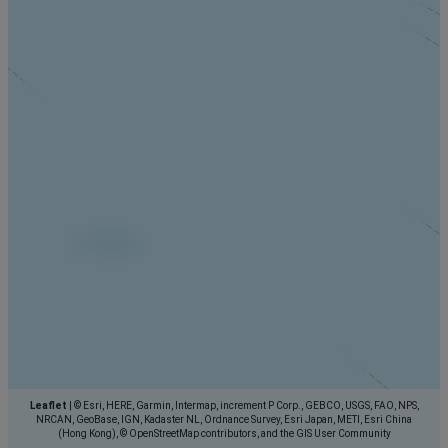
Leaflet
|
© Esri, HERE, Garmin, Intermap, increment P Corp., GEBCO, USGS, FAO, NPS,
NRCAN, GeoBase, IGN, Kadaster NL, Ordnance Survey, Esri Japan, METI, Esri China
(Hong Kong), © OpenStreetMap contributors, and the GIS User Community