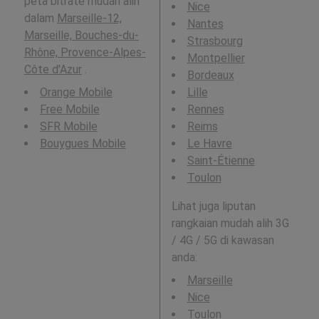
peta bitrate mudah alih
Nice
dalam
Marseille-12,
Nantes
Marseille, Bouches-du-
Strasbourg
Rhône, Provence-Alpes-
Montpellier
Côte d'Azur
.
Bordeaux
Orange Mobile
Lille
Free Mobile
Rennes
SFR Mobile
Reims
Bouygues Mobile
Le Havre
Saint-Étienne
Toulon
Lihat juga liputan
rangkaian mudah alih 3G
/ 4G / 5G di kawasan
anda:
Marseille
Nice
Toulon