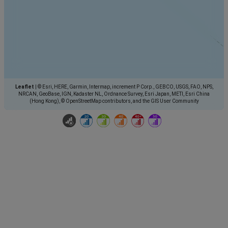
Leaflet
|
© Esri, HERE, Garmin, Intermap, increment P Corp., GEBCO, USGS, FAO, NPS,
NRCAN, GeoBase, IGN, Kadaster NL, Ordnance Survey, Esri Japan, METI, Esri China
(Hong Kong), © OpenStreetMap contributors, and the GIS User Community