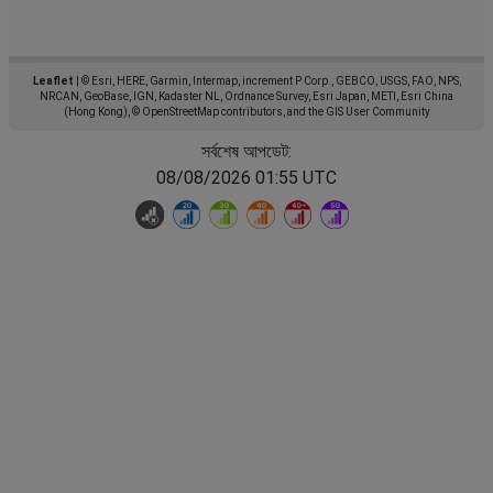
Leaflet
|
© Esri, HERE, Garmin, Intermap, increment P Corp., GEBCO, USGS, FAO, NPS,
NRCAN, GeoBase, IGN, Kadaster NL, Ordnance Survey, Esri Japan, METI, Esri China
(Hong Kong), © OpenStreetMap contributors, and the GIS User Community
সর্বশেষ আপডেট:
08/08/2026 01:55 UTC