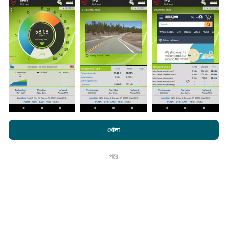
করা হয়। গতির মানচিত্রগুলি
প্রতি 15 মিনিটে আপডেট হয়
। ডেটা দুই বছরের
জন্য প্রদর্শিত হয়। দুই বছর পরে, পুরানো ডেটা মাসে একবার মানচিত্র থেকে
সরানো হয়।
এটা কতটা নির্ভরযোগ্য এবং নির্ভুল?
পরীক্ষাগুলি ব্যবহারকারীদের ডিভাইসে পরিচালিত হয়। জিওলোকেশন নির্ভুলতা
এনক্রফট.কম-এ ব্রাউজ করে আপনি আমাদের
গোপনীয়তা এবং কুকিজ ব্যবহার নীতি
পাশাপাশি
খোলা
পরীক্ষার সময় জিপিএস সিগন্যালের অভ্যর্থনা মানের উপর নির্ভর করে। কভারেজ
আমাদের number পরীক্ষা
শেষ ব্যবহারকারী লাইসেন্স চুক্তি
ডেটার জন্য, আমরা কেবলমাত্র সর্বোচ্চ ভূগোলের
50 মিটার নির্ভুলতা
সহ
পরীক্ষাগুলি ধরে রাখি। বিটরেট ডাউনলোডের জন্য, এই প্রান্তিকরটি 200 মিটার
পরে
ঠিক আছে
পর্যন্ত যায়।