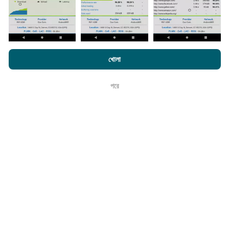
নেটওয়ার্ক কভারেজ মানচিত্র স্বয়ংক্রিয়ভাবে প্রতি ঘন্টা একটি বট দ্বারা আপডেট
করা হয়। গতির মানচিত্রগুলি
প্রতি 15 মিনিটে আপডেট হয়
। ডেটা দুই বছরের
জন্য প্রদর্শিত হয়। দুই বছর পরে, পুরানো ডেটা মাসে একবার মানচিত্র থেকে
সরানো হয়।
এনক্রফট.কম-এ ব্রাউজ করে আপনি আমাদের
গোপনীয়তা এবং কুকিজ ব্যবহার নীতি
পাশাপাশি
খোলা
আমাদের number পরীক্ষা
শেষ ব্যবহারকারী লাইসেন্স চুক্তি
পরে
ঠিক আছে
এটা কতটা নির্ভরযোগ্য এবং নির্ভুল?
পরীক্ষাগুলি ব্যবহারকারীদের ডিভাইসে পরিচালিত হয়। জিওলোকেশন নির্ভুলতা
পরীক্ষার সময় জিপিএস সিগন্যালের অভ্যর্থনা মানের উপর নির্ভর করে। কভারেজ
ডেটার জন্য, আমরা কেবলমাত্র সর্বোচ্চ ভূগোলের
50 মিটার নির্ভুলতা
সহ
পরীক্ষাগুলি ধরে রাখি। বিটরেট ডাউনলোডের জন্য, এই প্রান্তিকরটি 200 মিটার
পর্যন্ত যায়।