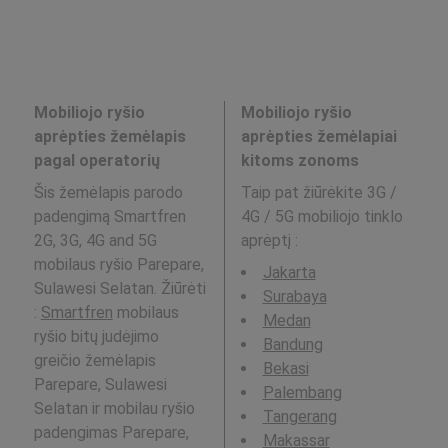
Mobiliojo ryšio
Mobiliojo ryšio
aprėpties žemėlapis
aprėpties žemėlapiai
pagal operatorių
kitoms zonoms
Šis žemėlapis parodo
Taip pat žiūrėkite 3G /
padengimą Smartfren
4G / 5G mobiliojo tinklo
2G, 3G, 4G and 5G
aprėptį
:
mobilaus ryšio Parepare,
Jakarta
Sulawesi Selatan. Žiūrėti
Surabaya
:
Smartfren
mobilaus
Medan
ryšio bitų judėjimo
Bandung
greičio žemėlapis
Bekasi
Parepare, Sulawesi
Palembang
Selatan ir mobilau ryšio
Tangerang
padengimas Parepare,
Makassar