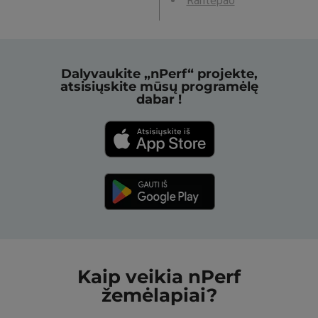
Rantepao
Dalyvaukite „nPerf“ projekte,
atsisiųskite mūsų programėlę
dabar !
Kaip veikia nPerf
žemėlapiai?