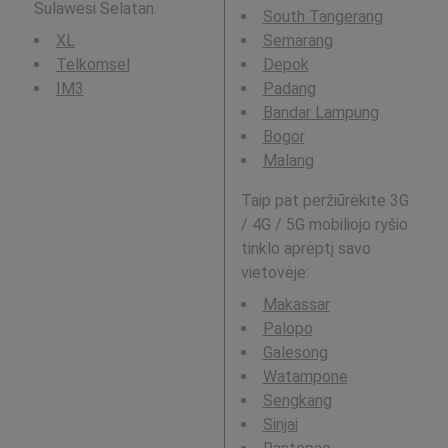
Sulawesi Selatan.
South Tangerang
XL
Semarang
Telkomsel
Depok
IM3
Padang
Bandar Lampung
Bogor
Malang
Taip pat peržiūrėkite 3G
/ 4G / 5G mobiliojo ryšio
tinklo aprėptį savo
vietovėje:
Makassar
Palopo
Galesong
Watampone
Sengkang
Sinjai