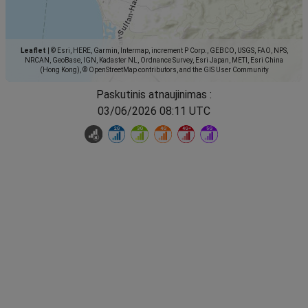
Leaflet
|
© Esri, HERE, Garmin, Intermap, increment P Corp., GEBCO, USGS, FAO, NPS,
NRCAN, GeoBase, IGN, Kadaster NL, Ordnance Survey, Esri Japan, METI, Esri China
(Hong Kong), © OpenStreetMap contributors, and the GIS User Community
Paskutinis atnaujinimas :
03/06/2026 08:11 UTC