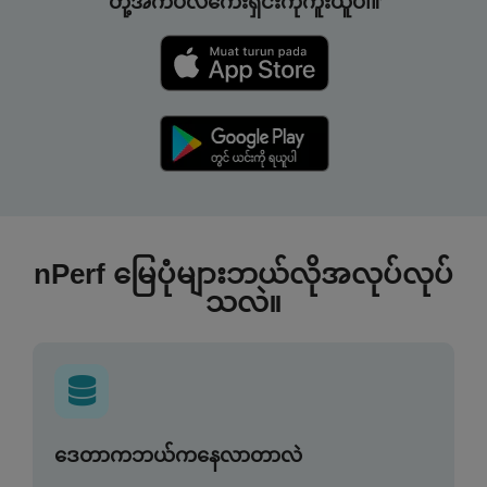
တို့အက်ပလီကေးရှင်းကိုကူးယူပါ။
nPerf မြေပုံများဘယ်လိုအလုပ်လုပ်
သလဲ။
ဒေတာကဘယ်ကနေလာတာလဲ