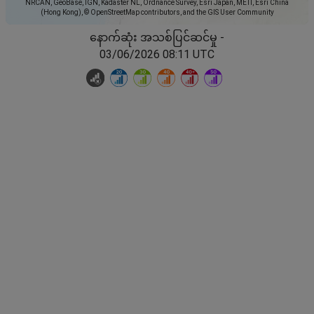
NRCAN, GeoBase, IGN, Kadaster NL, Ordnance Survey, Esri Japan, METI, Esri China
(Hong Kong), © OpenStreetMap contributors, and the GIS User Community
နောက်ဆုံး အသစ်ပြင်ဆင်မှု -
03/06/2026 08:11 UTC