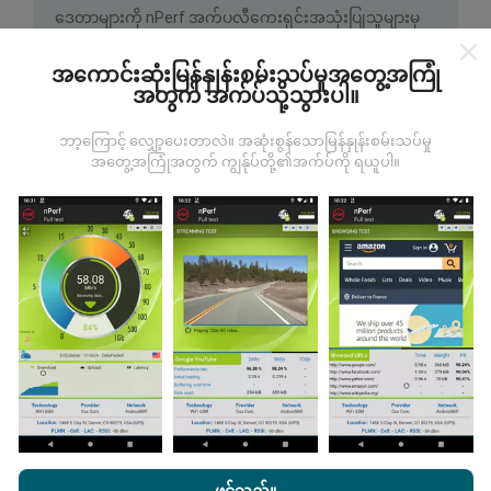
ဒေတာများကို nPerf အက်ပလီကေးရှင်းအသုံးပြုသူများမှ
ပြုလုပ်သောစမ်းသပ်မှုများမှရယူသည်။ ဤရွေ့ကားစစ်
မှန်သောအခြေအနေများ, စစ်မှန်သောအခြေအနေများတွင်
အကောင်းဆုံးမြန်နှုန်းစမ်းသပ်မှုအတွေ့အကြုံ
ကောက်ယူစမ်းသပ်မှုဖြစ်ကြသည်။ သင်လည်းပါ ၀ င်လိုပါက
အတွက် အက်ပ်သို့သွားပါ။
nPerf အက်ပ်ကိုသင်၏စမတ်ဖုန်းထဲသို့ဒေါင်းလုပ်ဆွဲရန်ဖြစ်
သည်။
ဒေတာများများလေမြေပုံများပြည့်စုံလေလေ
ဘာ့ကြောင့် လျှော့ပေးတာလဲ။ အဆုံးစွန်သောမြန်နှုန်းစမ်းသပ်မှု
ဖြစ်သည်။
အတွေ့အကြုံအတွက် ကျွန်ုပ်တို့၏အက်ပ်ကို ရယူပါ။
မွမ်းမံမှုများကိုဘယ်လိုလုပ်ထားသလဲ။
ကွန်ယက်လွှမ်းခြုံမြေပုံသည်နာရီတိုင်း bot မှ
အလိုအလျောက် update လုပ်သည်။ အမြန်မြေပုံများကို
၁၅
မိနစ်တိုင်းတွင် update လုပ်သည်။
ဒေတာကိုနှစ်နှစ်ပြသ
နေသည်။ ၂ နှစ်အကြာတွင်သက်တမ်းအရင့်ဆုံး
nPerf.com ကိုကြည့်ခြင်းအားဖြင့်ကျွန်ုပ်တို့၏
သီးသန့် နှင့် Cookies
အချက်အလက်များကိုမြေပုံများမှတစ်လတစ်ကြိမ်
အသုံးပြုမှုမူဝါဒ နှင့်ကျွန်ုပ်တို့၏ nPerf စမ်းသပ်မှု
us
သုံးစွဲသူလိုင်စင်
ဖယ်ရှားသည်။