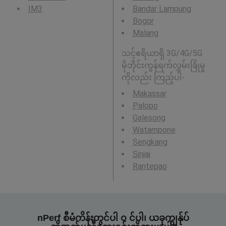
IM3
Bandar Lampung
Bogor
Malang
သင့်ဧရိယာရှိ 3G/4G/5G
မိုဘိုင်းကွန်ရက်လွှမ်းခြုံမှု
ကိုလည်း ကြည့်ပါ-
Makassar
Palopo
Galesong
Watampone
Sengkang
Sinjai
Rantepao
nPerf စီမံကိန်းတွင်ပါ ၀ င်ပါ၊ ယခုကျွန်ုပ်