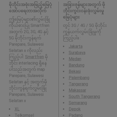
မိုဘိုင်းအဖုံးအဖြည့်မြေပုံ
အခြားဇုန်များအတွက် မို
အော်ပရေတာအလိုက်
ဘိုင်းကွင်းဝန်းဖုံးလွှမ်းမှု
မြေပုံများ
ဤမြေပုံများ၏လွှမ်းခြုံ
ကိုယ်စားပြု Smartfren
တွင် 3G / 4G / 5G မိုဘိုင်း
အတွက် 2G, 3G, 4G နှင့်
ကွန်ယက်လွှမ်းခြုံမှုကို
5G မိုဘိုင်းကွန်ရက်
ကြည့်ပါ။ :
Parepare, Sulawesi
Jakarta
Selatan ။ ကိုလည်း
Surabaya
ကြည့်ပါ:
Smartfren
မို
Medan
ဘိုင်း interlacing ရှိနေ
Bandung
ပါသည်အတွက် map
Bekasi
Parepare, Sulawesi
Palembang
Selatan နှင့် အတွက်မို
Tangerang
ဘိုင်းကွန်ရက်လွှမ်းခြုံ
Makassar
Parepare, Sulawesi
South Tangerang
Selatan ။
Semarang
XL
Depok
Telkomsel
Padang