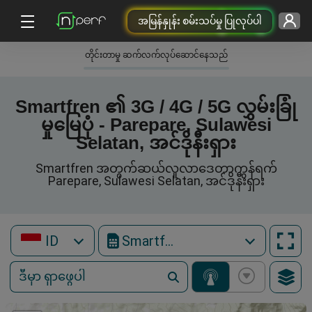
အမြန်နှုန်း စမ်းသပ်မှု ပြုလုပ်ပါ
တိုင်းတာမှု ဆက်လက်လုပ်ဆောင်နေသည်
Smartfren ၏ 3G / 4G / 5G လွှမ်းခြုံ
မှုမြေပုံ - Parepare, Sulawesi
Selatan, အင်ဒိုနီးရှား
Smartfren အတွက်ဆယ်လူလာဒေတာကွန်ရက်
Parepare, Sulawesi Selatan, အင်ဒိုနီးရှား
ID
Smartfren