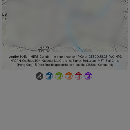
Leaflet
|
© Esri, HERE, Garmin, Intermap, increment P Corp., GEBCO, USGS, FAO, NPS,
NRCAN, GeoBase, IGN, Kadaster NL, Ordnance Survey, Esri Japan, METI, Esri China
(Hong Kong), © OpenStreetMap contributors, and the GIS User Community