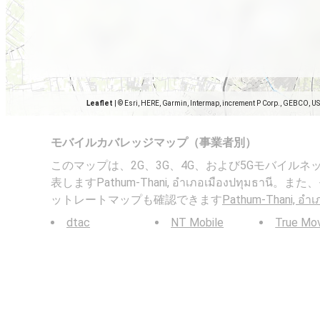
Leaflet
|
© Esri, HERE, Garmin, Intermap, increment P Corp., GEBCO, U
モバイルカバレッジマップ（事業者別）
このマップは、2G、3G、4G、および5Gモバイル
表しますPathum-Thani, อำเภอเมืองปทุมธา
ットレートマップも確認できます
Pathum-Thani, อำเ
dtac
NT Mobile
True Mo