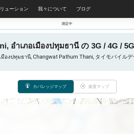
リューション
我々について
ブログ
測定中
, อำเภอเมืองปทุมธานี の 3G / 4
เภอเมืองปทุมธานี, Changwat Pathum Thani, 
カバレッジマップ
速度マップ