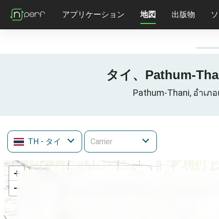
アプリケーション
地図
出版物
ソ
タイ、Pathum-Thani
Pathum-Thani, อำ
TH
- タイ
+
−