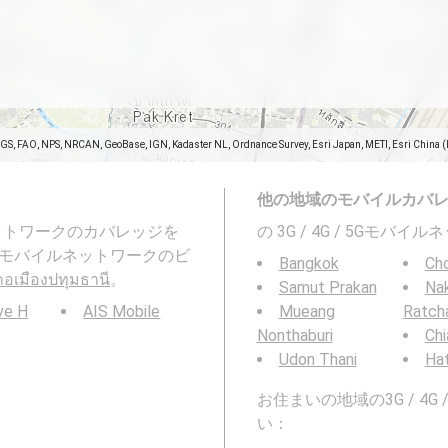
SGS, FAO, NPS, NRCAN, GeoBase, IGN, Kadaster NL, Ordnance Survey, Esri Japan, METI, Esri China 
他の地域のモバイルカバ
ネットワークのカバレッジを
の 3G / 4G / 5Gモ
นี。また、モバイルネットワークのビ
Bangkok
Cho
ภอเมืองปทุมธานี
。
Samut Prakan
Na
ve H
AIS Mobile
Mueang
Ratch
Nonthaburi
Chi
Udon Thani
Hat
お住まいの地域の3G / 4
い：