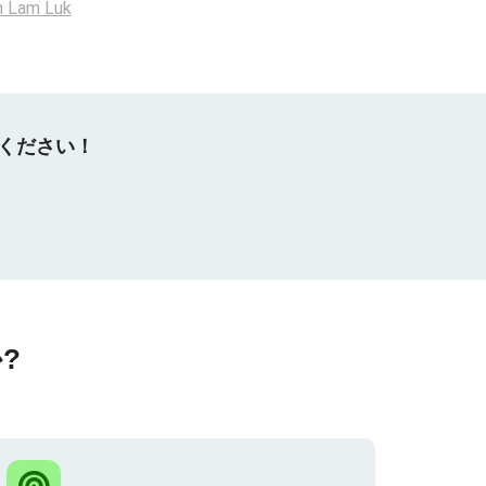
n Lam Luk
てください！
?