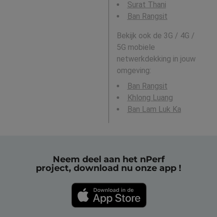
Surat Thani
Ban Rangsit
Bekijk ook de 3G / 4G /
5G mobiele
netwerkdekking in jouw
omgeving:
Ban Rangsit
Khlong Luang
Ban Lam Luk Ka
Neem deel aan het nPerf
project, download nu onze app !