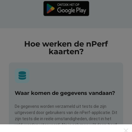
Hoe werken de nPerf
kaarten?
Waar komen de gegevens vandaan?
De gegevens worden verzameld uit tests die zijn
uitgevoerd door gebruikers van de nPerf-applicatie. Dit
zijn tests die in reële omstandigheden, direct in het
veld, worden uitgevoerd. Als je ook mee wilt doen, hoef
je alleen maar de nPerf-app te downloaden op je