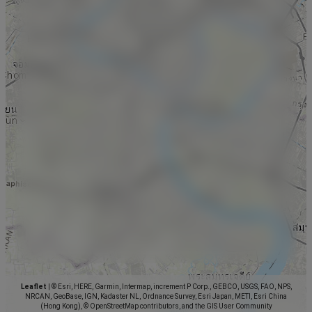
Leaflet
|
© Esri, HERE, Garmin, Intermap, increment P Corp., GEBCO, USGS, FAO, NPS,
NRCAN, GeoBase, IGN, Kadaster NL, Ordnance Survey, Esri Japan, METI, Esri China
(Hong Kong), © OpenStreetMap contributors, and the GIS User Community