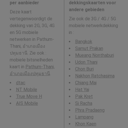
per aanbieder
dekkingskaarten voor
andere gebieden
Deze kaart
vertegenwoordigt de
Zie ook de 3G / 4G / 5G
dekking van 2G, 3G, 4G
mobiele netwerkdekking
en 5G mobiele
in
:
netwerken in Pathum-
Bangkok
Thani, อำเภอเมือง
Samut Prakan
ปทุมธานี. Zie ook :
Mueang Nonthaburi
mobiele bitsnelheden
Udon Thani
kaart in
Pathum-Thani,
Chon Buri
อำเภอเมืองปทุมธานี
.
Nakhon Ratchasima
dtac
Chiang Mai
NT Mobile
Hat Yai
True Move H
Pak Kret
AIS Mobile
Si Racha
Phra Pradaeng
Lampang
Khon Kaen