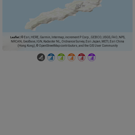
Leaflet
|
© Esri, HERE, Garmin, Intermap, increment P Corp., GEBCO, USGS, FAO, NPS,
NRCAN, GeoBase, IGN, Kadaster NL, Ordnance Survey, Esri Japan, METI, Esri China
(Hong Kong), © OpenStreetMap contributors, and the GIS User Community