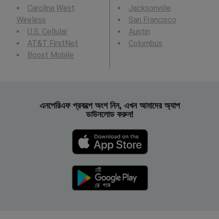
Carolina West
Jacksonville
Wireless
San Francisco
U.S. Cellular
Austin
AT&T FirstNet
Columbus
Boost Mobile
এনপেরিএফ প্রকল্পে অংশ নিন, এখন আমাদের অ্যাপ
ডাউনলোড করুন!