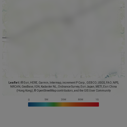
Leaflet
|
© Esri, HERE, Garmin, Intermap, increment P Corp., GEBCO, USGS, FAO, NPS,
NRCAN, GeoBase, IGN, Kadaster NL, Ordnance Survey, Esri Japan, METI, Esri China
(Hong Kong), © OpenStreetMap contributors, and the GIS User Community