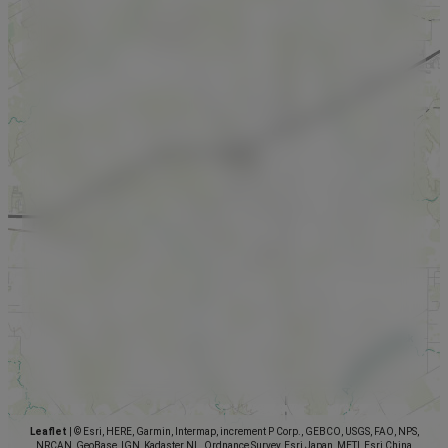
Leaflet
|
© Esri, HERE, Garmin, Intermap, increment P Corp., GEBCO, USGS, FAO, NPS,
NRCAN, GeoBase, IGN, Kadaster NL, Ordnance Survey, Esri Japan, METI, Esri China