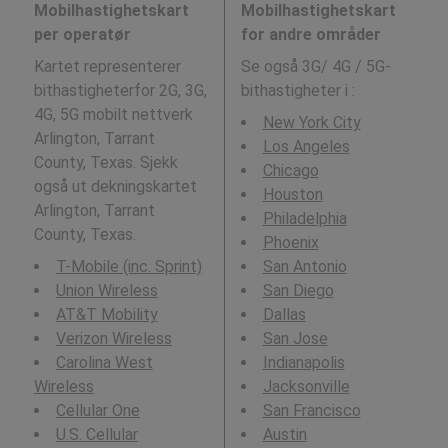
Mobilhastighetskart
Mobilhastighetskart
per operatør
for andre områder
Kartet representerer
Se også 3G/ 4G / 5G-
bithastigheterfor 2G, 3G,
bithastigheter i
:
4G, 5G mobilt nettverk
New York City
Arlington, Tarrant
Los Angeles
County, Texas. Sjekk
Chicago
også ut dekningskartet
Houston
Arlington, Tarrant
Philadelphia
County, Texas.
Phoenix
T-Mobile (inc. Sprint)
San Antonio
Union Wireless
San Diego
AT&T Mobility
Dallas
Verizon Wireless
San Jose
Carolina West
Indianapolis
Wireless
Jacksonville
Cellular One
San Francisco
U.S. Cellular
Austin