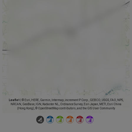
Leaflet
|
© Esri, HERE, Garmin, Intermap, increment P Corp., GEBCO, USGS, FAO, NPS,
NRCAN, GeoBase, IGN, Kadaster NL, Ordnance Survey, Esri Japan, METI, Esri China
(Hong Kong), © OpenStreetMap contributors, and the GIS User Community