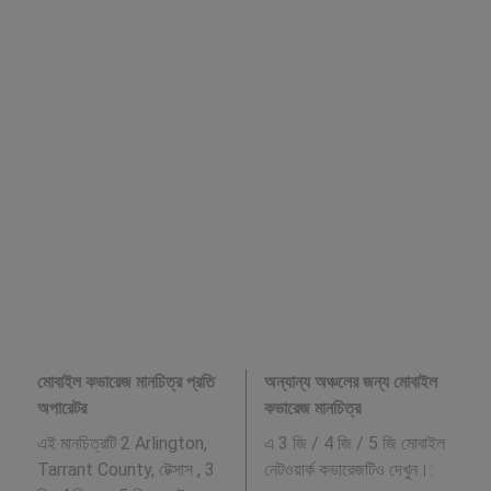
মোবাইল কভারেজ মানচিত্র প্রতি
অন্যান্য অঞ্চলের জন্য মোবাইল
অপারেটর
কভারেজ মানচিত্র
এই মানচিত্রটি 2 Arlington,
এ 3 জি / 4 জি / 5 জি মোবাইল
Tarrant County, টেক্সাস , 3
নেটওয়ার্ক কভারেজটিও দেখুন।: