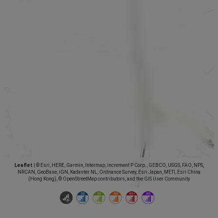
Leaflet
|
© Esri, HERE, Garmin, Intermap, increment P Corp., GEBCO, USGS, FAO, NPS,
NRCAN, GeoBase, IGN, Kadaster NL, Ordnance Survey, Esri Japan, METI, Esri China
(Hong Kong), © OpenStreetMap contributors, and the GIS User Community