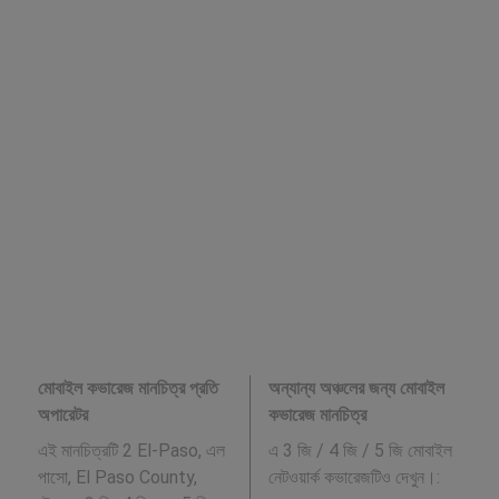
মোবাইল কভারেজ মানচিত্র প্রতি
অন্যান্য অঞ্চলের জন্য মোবাইল
অপারেটর
কভারেজ মানচিত্র
এই মানচিত্রটি 2 El-Paso, এল
এ 3 জি / 4 জি / 5 জি মোবাইল
পাসো, El Paso County,
নেটওয়ার্ক কভারেজটিও দেখুন।: