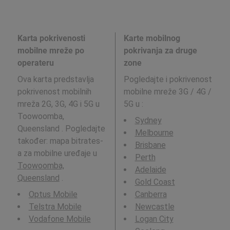
Karta pokrivenosti
Karte mobilnog
mobilne mreže po
pokrivanja za druge
operateru
zone
Ova karta predstavlja
Pogledajte i pokrivenost
pokrivenost mobilnih
mobilne mreže 3G / 4G /
mreža 2G, 3G, 4G i 5G u
5G u
:
Toowoomba,
Sydney
Queensland . Pogledajte
Melbourne
također: mapa bitrates-
Brisbane
a za mobilne uređaje u
Perth
Toowoomba,
Adelaide
Queensland
.
Gold Coast
Optus Mobile
Canberra
Telstra Mobile
Newcastle
Vodafone Mobile
Logan City