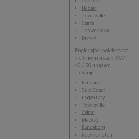
Geelong
Hobart
Townsville
Cairns
Toowoomba
Darwin
Pogledajte i pokrivenost
mobilnom mrežom 3G /
4G / 5G u vašem
području:
Brisbane
Gold Coast
Logan City
Townsville
Cairns
Mackay
Bundaberg
Rockhampton