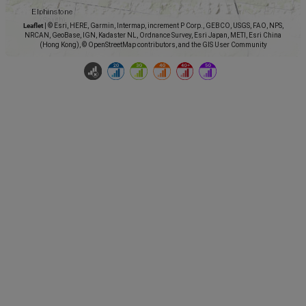
Leaflet
|
© Esri, HERE, Garmin, Intermap, increment P Corp., GEBCO, USGS, FAO, NPS,
NRCAN, GeoBase, IGN, Kadaster NL, Ordnance Survey, Esri Japan, METI, Esri China
(Hong Kong), © OpenStreetMap contributors, and the GIS User Community