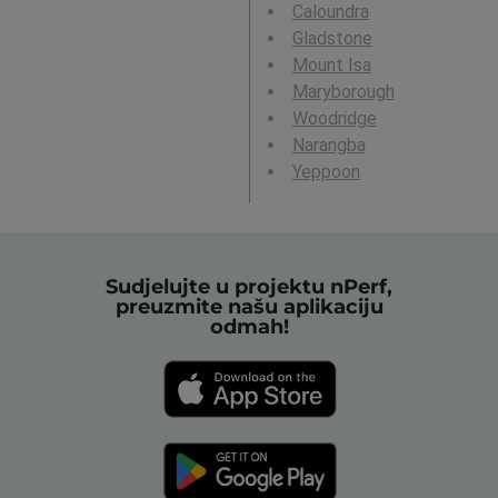
Caloundra
Gladstone
Mount Isa
Maryborough
Woodridge
Narangba
Yeppoon
Sudjelujte u projektu nPerf,
preuzmite našu aplikaciju
odmah!