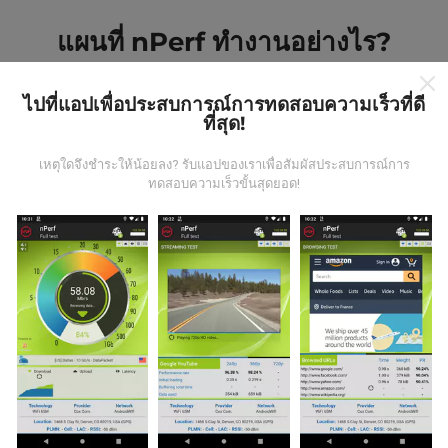
แผนที่ nPerf ทำงานอย่างไร?
ไปที่แอปเพื่อประสบการณ์การทดสอบความเร็วที่ดี
ที่สุด!
เหตุใดจึงชำระให้น้อยลง? รับแอปของเราเพื่อสัมผัสประสบการณ์การ
ข้อมูลมาจากไหน?
ทดสอบความเร็วขั้นสุดยอด!
ข้อมูลนี้ถูกรวบรวมจากการทดสอบที่ดำเนินการโดยผู้ใช้
งานแอพ nPerf เป็นการทดสอบที่ทำในสภาพการใช้งาน
จริง ในจุดที่ทดสอบ ถ้าคุณอยากมีส่วนร่วม เพียงคุณดาวน์
โหลดแอพ nPerf ลงในสมาร์ทโฟนของคุณ
ยิ่งได้ข้อมูล
มากขึ้นเท่าไหร่ แผนที่ที่ได้ก็ยิ่งสมบูรณ์มากขึ้น!