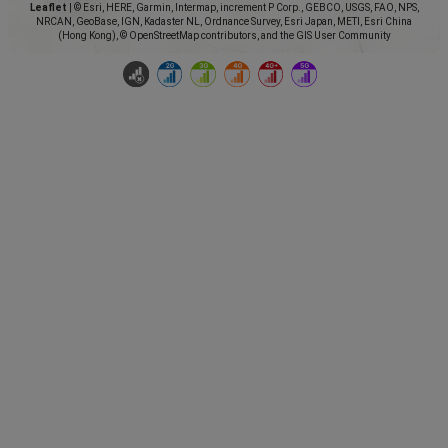
Leaflet
|
© Esri, HERE, Garmin, Intermap, increment P Corp., GEBCO, USGS, FAO, NPS,
NRCAN, GeoBase, IGN, Kadaster NL, Ordnance Survey, Esri Japan, METI, Esri China
(Hong Kong), © OpenStreetMap contributors, and the GIS User Community