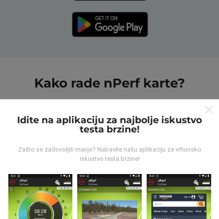
Kako rade nPerf karte?
Idite na aplikaciju za najbolje iskustvo
testa brzine!
Zašto se zadovoljiti manje? Nabavite našu aplikaciju za vrhunsko
Odakle dolaze podaci?
iskustvo testa brzine!
Podaci se prikupljaju iz testova koje su proveli korisnici
nPerf aplikacije. Ovo su ispitivanja koja se sprovode u
stvarnim uslovima, direktno na terenu. Ako se i vi
želite uključiti, samo trebate preuzeti aplikaciju nPerf
na svoj pametni telefon.
Što više podataka ima, to će