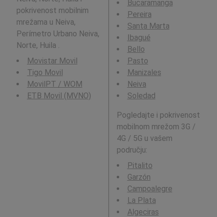
Bucaramanga
pokrivenost mobilnim
Pereira
mrežama u Neiva,
Santa Marta
Perímetro Urbano Neiva,
Ibagué
Norte, Huila .
Bello
Movistar Movil
Pasto
Tigo Movil
Manizales
MovilPT / WOM
Neiva
ETB Movil (MVNO)
Soledad
Pogledajte i pokrivenost
mobilnom mrežom 3G /
4G / 5G u vašem
području:
Pitalito
Garzón
Campoalegre
La Plata
Algeciras