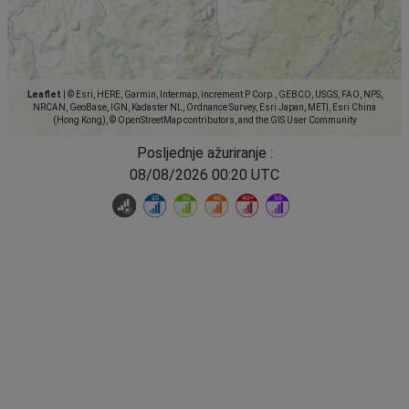
Leaflet
|
© Esri, HERE, Garmin, Intermap, increment P Corp., GEBCO, USGS, FAO, NPS,
NRCAN, GeoBase, IGN, Kadaster NL, Ordnance Survey, Esri Japan, METI, Esri China
(Hong Kong), © OpenStreetMap contributors, and the GIS User Community
Posljednje ažuriranje :
08/08/2026 00:20 UTC