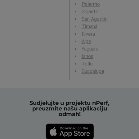
Palermo
Gigante
San Agustín
Timaná
Rivera
Aipe
Yaguará
Isnos
Tello
Guadalupe
Sudjelujte u projektu nPerf,
preuzmite našu aplikaciju
odmah!