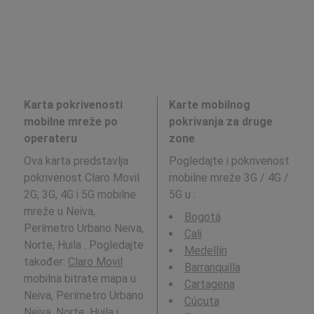
Karta pokrivenosti
Karte mobilnog
mobilne mreže po
pokrivanja za druge
operateru
zone
Ova karta predstavlja
Pogledajte i pokrivenost
pokrivenost Claro Movil
mobilne mreže 3G / 4G /
2G, 3G, 4G i 5G mobilne
5G u
:
mreže u Neiva,
Bogotá
Perímetro Urbano Neiva,
Cali
Norte, Huila . Pogledajte
Medellín
također:
Claro Movil
Barranquilla
mobilna bitrate mapa u
Cartagena
Neiva, Perímetro Urbano
Cúcuta
Neiva, Norte, Huila i