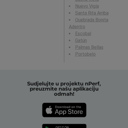
Nuevo Vigía
Santa Rita Arriba
Quebrada Bonita
Adentro
Escobal
Gatún
Palmas Bellas
Portobelo
Sudjelujte u projektu nPerf,
preuzmite našu aplikaciju
odmah!