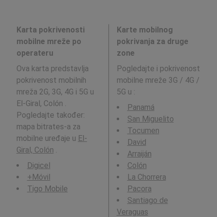
Karta pokrivenosti
Karte mobilnog
mobilne mreže po
pokrivanja za druge
operateru
zone
Ova karta predstavlja
Pogledajte i pokrivenost
pokrivenost mobilnih
mobilne mreže 3G / 4G /
mreža 2G, 3G, 4G i 5G u
5G u
:
El-Giral, Colón .
Panamá
Pogledajte također:
San Miguelito
mapa bitrates-a za
Tocumen
mobilne uređaje u
El-
David
Giral, Colón
.
Arraiján
Digicel
Colón
+Móvil
La Chorrera
Tigo Mobile
Pacora
Santiago de
Veraguas