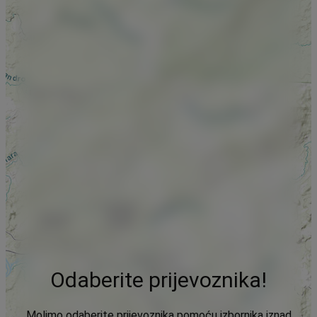
Odaberite prijevoznika!
Molimo odaberite prijevoznika pomoću izbornika iznad