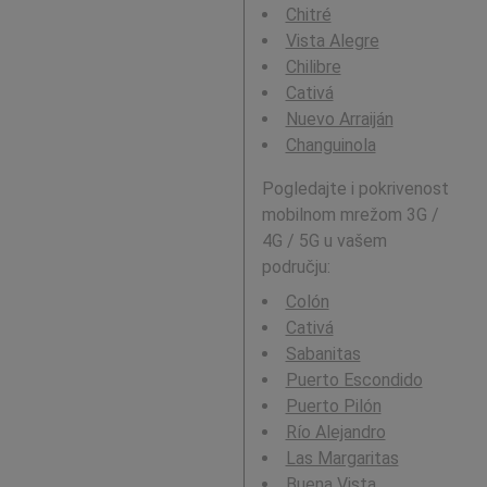
Chitré
Vista Alegre
Chilibre
Cativá
Nuevo Arraiján
Changuinola
Pogledajte i pokrivenost
mobilnom mrežom 3G /
4G / 5G u vašem
području:
Colón
Cativá
Sabanitas
Puerto Escondido
Puerto Pilón
Río Alejandro
Las Margaritas
Buena Vista