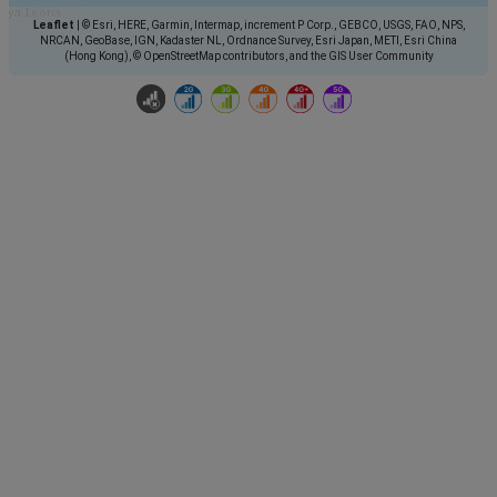
Leaflet
|
© Esri, HERE, Garmin, Intermap, increment P Corp., GEBCO, USGS, FAO, NPS,
NRCAN, GeoBase, IGN, Kadaster NL, Ordnance Survey, Esri Japan, METI, Esri China
(Hong Kong), © OpenStreetMap contributors, and the GIS User Community