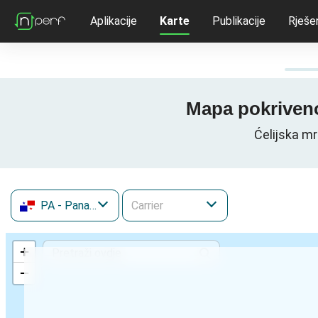
Aplikacije
Karte
Publikacije
Rješe
Mapa pokriveno
Ćelijska mr
PA
- Panama
+
−