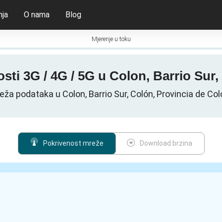
nja
O nama
Blog
Mjerenje u toku
sti 3G / 4G / 5G u Colon, Barrio Sur
eža podataka u Colon, Barrio Sur, Colón, Provincia de C
Pokrivenost mreže
Download brzina