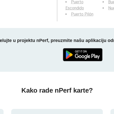
Puerto
Bue
Escondido
Nue
Puerto Pilón
elujte u projektu nPerf, preuzmite našu aplikaciju o
Kako rade nPerf karte?