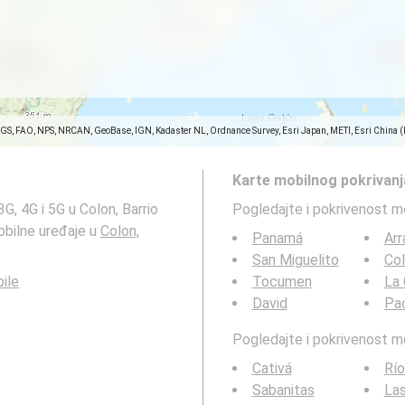
SGS, FAO, NPS, NRCAN, GeoBase, IGN, Kadaster NL, Ordnance Survey, Esri Japan, METI, Esri China 
Karte mobilnog pokrivanj
G, 4G i 5G u Colon, Barrio
Pogledajte i pokrivenost m
obilne uređaje u
Colon,
Panamá
Arr
San Miguelito
Co
ile
Tocumen
La 
David
Pa
Pogledajte i pokrivenost 
Cativá
Río
Sabanitas
Las