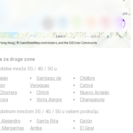
(Hong Kong), © OpenStreetMap contributors, and the GIS User Community
a za druge zone
obilne mreže 3G / 4G / 5G u
:
aiján
Santiago de
Chilibre
lón
Veraguas
Cativá
Chorrera
Chitré
Nuevo Arraiján
cora
Vista Alegre
Changuinola
mobilnom mrežom 3G / 4G / 5G u vašem području:
 Alejandro
Santa Rita
Gatún
 Margaritas
Arriba
El Giral