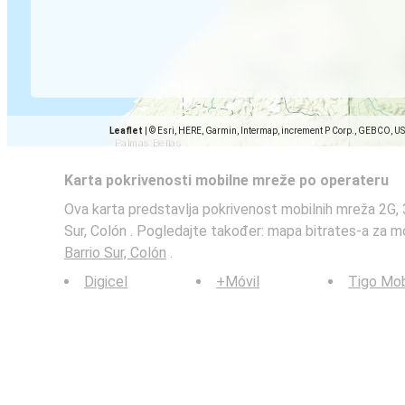
Leaflet
|
© Esri, HERE, Garmin, Intermap, increment P Corp., GEBCO, U
Karta pokrivenosti mobilne mreže po operateru
Ova karta predstavlja pokrivenost mobilnih mreža 2G, 3
Sur, Colón . Pogledajte također: mapa bitrates-a za m
Barrio Sur, Colón
.
Digicel
+Móvil
Tigo Mob