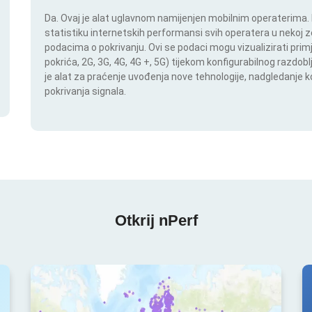
Da. Ovaj je alat uglavnom namijenjen mobilnim operaterima. In
statistiku internetskih performansi svih operatera u nekoj zem
podacima o pokrivanju. Ovi se podaci mogu vizualizirati pri
pokrića, 2G, 3G, 4G, 4G +, 5G) tijekom konfigurabilnog razdob
je alat za praćenje uvođenja nove tehnologije, nadgledanje
pokrivanja signala.
Otkrij nPerf