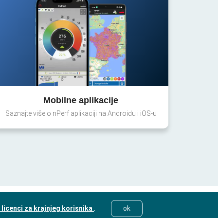
Mobilne aplikacije
Saznajte više o nPerf aplikaciji na Androidu i iOS-u
licenci za krajnjeg korisnika
.
ok