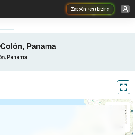
Započni test brzine
, Colón, Panama
olón, Panama
ArcGIS