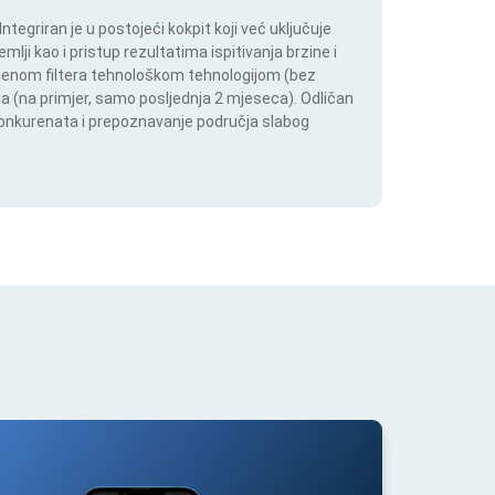
tegriran je u postojeći kokpit koji već uključuje
lji kao i pristup rezultatima ispitivanja brzine i
mjenom filtera tehnološkom tehnologijom (bez
lja (na primjer, samo posljednja 2 mjeseca). Odličan
 konkurenata i prepoznavanje područja slabog