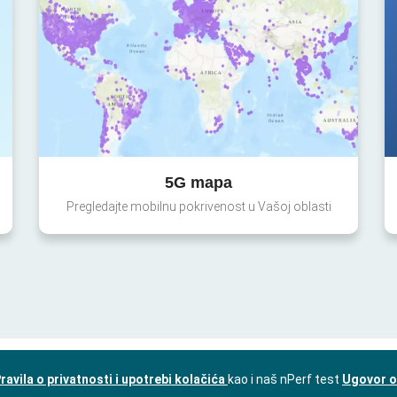
5G mapa
Pregledajte mobilnu pokrivenost u Vašoj oblasti
ravila o privatnosti i upotrebi kolačića
kao i naš nPerf test
Ugovor o 