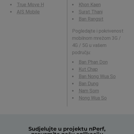
True Move H
Khon Kaen
AIS Mobile
Surat Thani
Ban Rangsit
Pogledajte i pokrivenost
mobilnom mrežom 3G /
4G / 5G u vašem
području:
Ban Phan Don
Kut Chap
Ban Nong Wua So
Ban Dung
Nam Som
Nong Wua So
Sudjelujte u projektu nPerf,