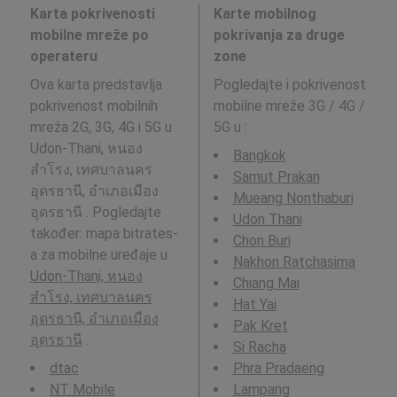
Karta pokrivenosti
Karte mobilnog
mobilne mreže po
pokrivanja za druge
operateru
zone
Ova karta predstavlja
Pogledajte i pokrivenost
pokrivenost mobilnih
mobilne mreže 3G / 4G /
mreža 2G, 3G, 4G i 5G u
5G u
:
Udon-Thani, หนอง
Bangkok
สำโรง, เทศบาลนคร
Samut Prakan
อุดรธานี, อำเภอเมือง
Mueang Nonthaburi
อุดรธานี . Pogledajte
Udon Thani
također: mapa bitrates-
Chon Buri
a za mobilne uređaje u
Nakhon Ratchasima
Udon-Thani, หนอง
Chiang Mai
สำโรง, เทศบาลนคร
Hat Yai
อุดรธานี, อำเภอเมือง
Pak Kret
อุดรธานี
.
Si Racha
dtac
Phra Pradaeng
NT Mobile
Lampang