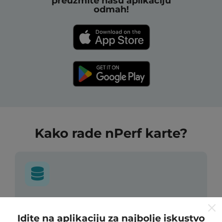
preuzmite našu aplikaciju
odmah!
Kako rade nPerf karte?
Odakle dolaze podaci?
Idite na aplikaciju za najbolje iskustvo