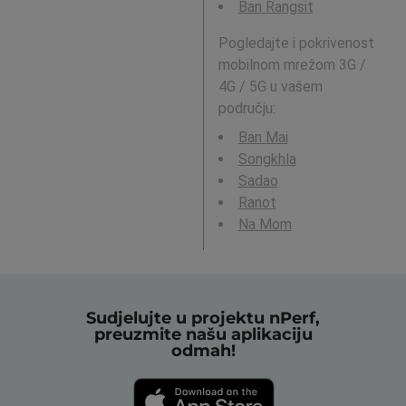
Ban Rangsit
Pogledajte i pokrivenost
mobilnom mrežom 3G /
4G / 5G u vašem
području:
Ban Mai
Songkhla
Sadao
Ranot
Na Mom
Sudjelujte u projektu nPerf,
preuzmite našu aplikaciju
odmah!