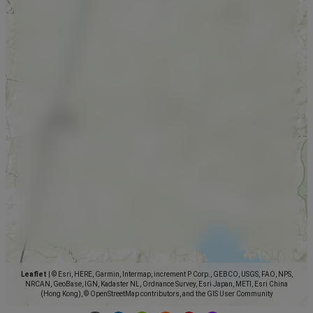
Leaflet
|
© Esri, HERE, Garmin, Intermap, increment P Corp., GEBCO, USGS, FAO, NPS,
NRCAN, GeoBase, IGN, Kadaster NL, Ordnance Survey, Esri Japan, METI, Esri China
(Hong Kong), © OpenStreetMap contributors, and the GIS User Community