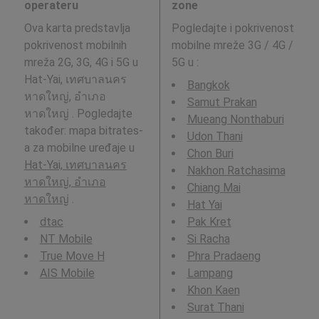
operateru
zone
Ova karta predstavlja
Pogledajte i pokrivenost
pokrivenost mobilnih
mobilne mreže 3G / 4G /
mreža 2G, 3G, 4G i 5G u
5G u
:
Hat-Yai, เทศบาลนคร
Bangkok
หาดใหญ่, อำเภอ
Samut Prakan
หาดใหญ่ . Pogledajte
Mueang Nonthaburi
također: mapa bitrates-
Udon Thani
a za mobilne uređaje u
Chon Buri
Hat-Yai, เทศบาลนคร
Nakhon Ratchasima
หาดใหญ่, อำเภอ
Chiang Mai
หาดใหญ่
.
Hat Yai
dtac
Pak Kret
NT Mobile
Si Racha
True Move H
Phra Pradaeng
AIS Mobile
Lampang
Khon Kaen
Surat Thani