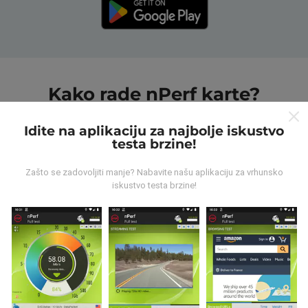
Kako rade nPerf karte?
Idite na aplikaciju za najbolje iskustvo
testa brzine!
Zašto se zadovoljiti manje? Nabavite našu aplikaciju za vrhunsko
iskustvo testa brzine!
Odakle dolaze podaci?
Podaci se prikupljaju iz testova koje su proveli korisnici
nPerf aplikacije. Ovo su ispitivanja koja se sprovode u
stvarnim uslovima, direktno na terenu. Ako se i vi
želite uključiti, samo trebate preuzeti aplikaciju nPerf
na svoj pametni telefon.
Što više podataka ima, to će
karte biti sveobuhvatnije!