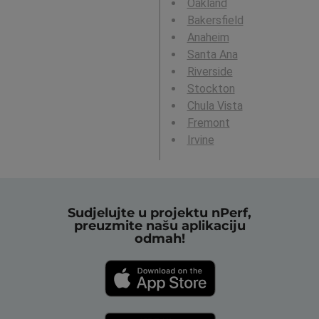
Oakland
Bakersfield
Anaheim
Santa Ana
Riverside
Stockton
Chula Vista
Fremont
Irvine
Sudjelujte u projektu nPerf,
preuzmite našu aplikaciju
odmah!