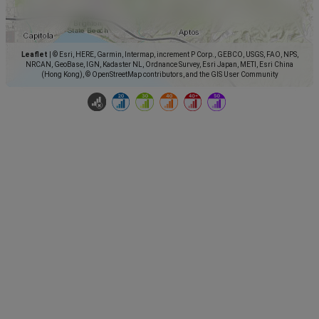
Leaflet
|
© Esri, HERE, Garmin, Intermap, increment P Corp., GEBCO, USGS, FAO, NPS,
NRCAN, GeoBase, IGN, Kadaster NL, Ordnance Survey, Esri Japan, METI, Esri China
(Hong Kong), © OpenStreetMap contributors, and the GIS User Community