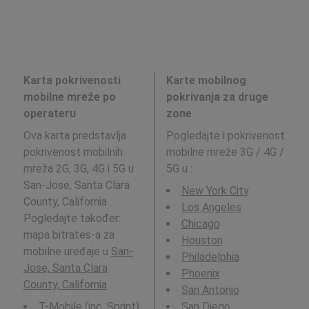
Karta pokrivenosti
Karte mobilnog
mobilne mreže po
pokrivanja za druge
operateru
zone
Ova karta predstavlja
Pogledajte i pokrivenost
pokrivenost mobilnih
mobilne mreže 3G / 4G /
mreža 2G, 3G, 4G i 5G u
5G u
:
San-Jose, Santa Clara
New York City
County, California .
Los Angeles
Pogledajte također:
Chicago
mapa bitrates-a za
Houston
mobilne uređaje u
San-
Philadelphia
Jose, Santa Clara
Phoenix
County, California
.
San Antonio
T-Mobile (inc. Sprint)
San Diego