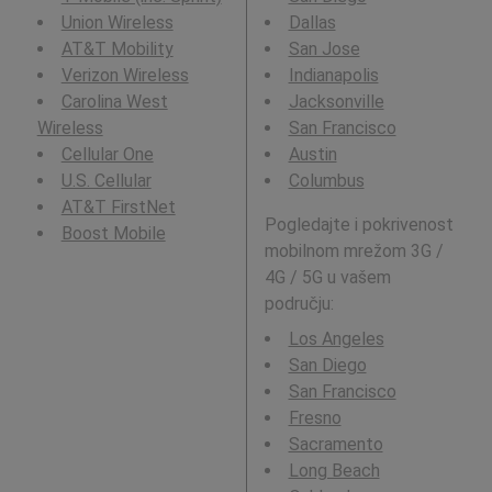
Union Wireless
Dallas
AT&T Mobility
San Jose
Verizon Wireless
Indianapolis
Carolina West
Jacksonville
Wireless
San Francisco
Cellular One
Austin
U.S. Cellular
Columbus
AT&T FirstNet
Pogledajte i pokrivenost
Boost Mobile
mobilnom mrežom 3G /
4G / 5G u vašem
području:
Los Angeles
San Diego
San Francisco
Fresno
Sacramento
Long Beach