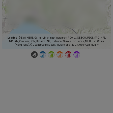
Leaflet
|
© Esri, HERE, Garmin, Intermap, increment P Corp., GEBCO, USGS, FAO, NPS,
NRCAN, GeoBase, IGN, Kadaster NL, Ordnance Survey, Esri Japan, METI, Esri China
(Hong Kong), © OpenStreetMap contributors, and the GIS User Community