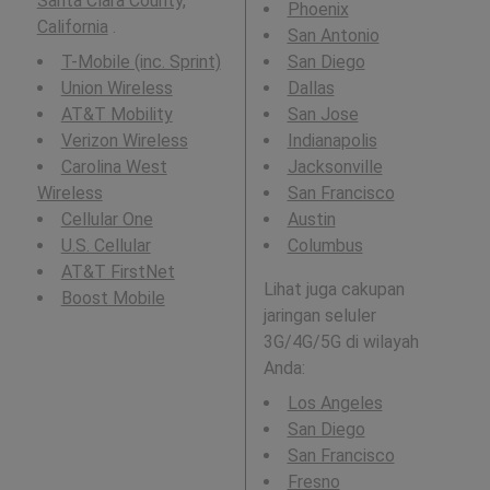
Santa Clara County,
Phoenix
California
.
San Antonio
T-Mobile (inc. Sprint)
San Diego
Union Wireless
Dallas
AT&T Mobility
San Jose
Verizon Wireless
Indianapolis
Carolina West
Jacksonville
Wireless
San Francisco
Cellular One
Austin
U.S. Cellular
Columbus
AT&T FirstNet
Lihat juga cakupan
Boost Mobile
jaringan seluler
3G/4G/5G di wilayah
Anda:
Los Angeles
San Diego
San Francisco
Fresno