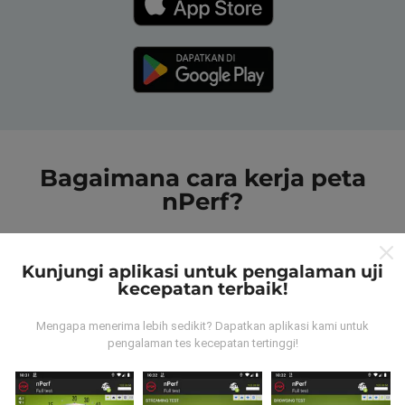
Bagaimana cara kerja peta
nPerf?
Kunjungi aplikasi untuk pengalaman uji
kecepatan terbaik!
Dari mana data tersebut berasal?
Mengapa menerima lebih sedikit? Dapatkan aplikasi kami untuk
pengalaman tes kecepatan tertinggi!
Data dikumpulkan dari tes yang dilakukan oleh
pengguna aplikasi nPerf. Tes yang dilakukan pada