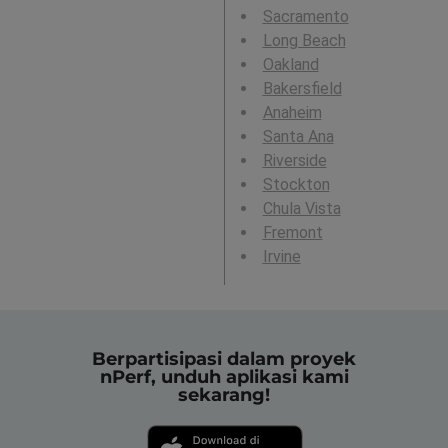
Sacramento
Long Beach
Oakland
Bakersfield
Anaheim
Santa Ana
Riverside
Stockton
Chula Vista
Fremont
Irvine
Berpartisipasi dalam proyek
nPerf, unduh aplikasi kami
sekarang!