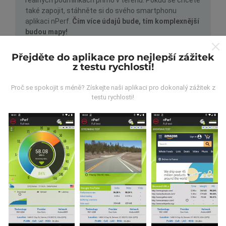
také zapojit, stáhněte si do svého smartphonu
aplikaci nPerf.
Čím více údajů bude, tím komplexnější
budou mapy!
Přejděte do aplikace pro nejlepší zážitek
z testu rychlosti!
Proč se spokojit s méně? Získejte naši aplikaci pro dokonalý zážitek z
testu rychlosti!
Jak probíhá aktualizace?
Mapy pokrytí sítě jsou každou hodinu automaticky
aktualizovány robotem. Rychlostní mapy jsou
aktualizovány každých 15 minut
. Data jsou
zobrazena po dobu dvou let. Po dvou letech jsou
nejstarší data z map odstraňována jednou měsíčně.