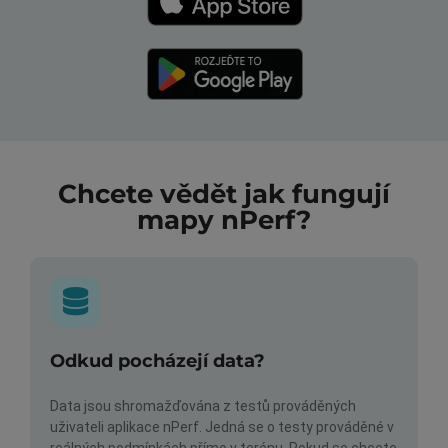
Chcete vědět jak fungují
mapy nPerf?
Odkud pocházejí data?
Data jsou shromažďována z testů prováděných
uživateli aplikace nPerf. Jedná se o testy prováděné v
reálných podmínkách přímo v terénu. Pokud se chcete