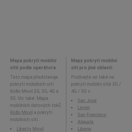
Mapa pokrytí mobilní
Mapy pokrytí mobilní
sítě podle operátora
sítí pro jiné oblasti
Tato mapa představuje
Podívejte se také na
pokrytí mobilních sítí
pokrytí mobilní sítě 3G /
Kolbi Movil 2G, 3G, 4G a
4G / 5G v
:
5G. Viz také: Mapa
San José
mobilních datových toků
Limón
Kolbi Movil
a pokrytí
San Francisco
mobilních sítí .
Alajuela
Liberty Movil
Liberia