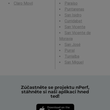
Claro Movil
Paraíso
Puntarenas
San Isidro
Curridabat
San Vicente
San Vicente de
Moravia
San José
Purral
Turrialba
San Miguel
Zúčastněte se projektu nPerf,
stáhněte si naši aplikaci hned
teď!