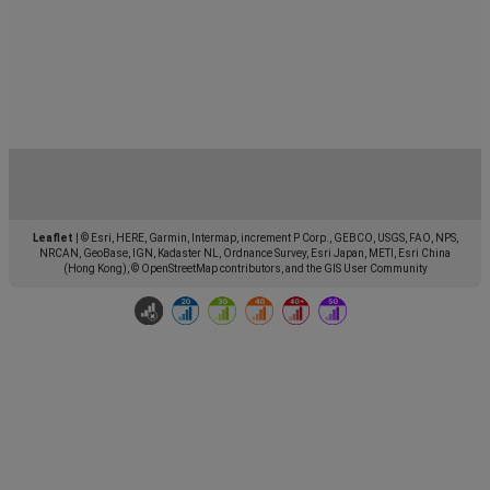
Leaflet
|
© Esri, HERE, Garmin, Intermap, increment P Corp., GEBCO, USGS, FAO, NPS,
NRCAN, GeoBase, IGN, Kadaster NL, Ordnance Survey, Esri Japan, METI, Esri China
(Hong Kong), © OpenStreetMap contributors, and the GIS User Community