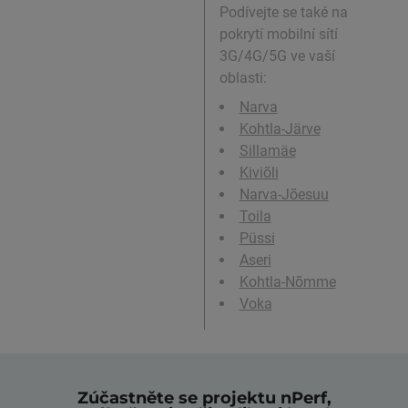
Podívejte se také na
pokrytí mobilní sítí
3G/4G/5G ve vaší
oblasti:
Narva
Kohtla-Järve
Sillamäe
Kiviõli
Narva-Jõesuu
Toila
Püssi
Aseri
Kohtla-Nõmme
Voka
Zúčastněte se projektu nPerf,