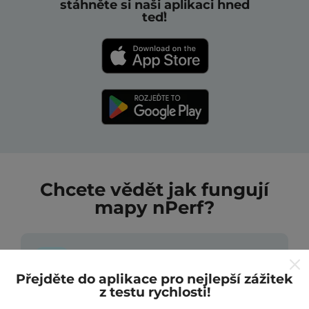
stáhněte si naši aplikaci hned
teď!
Chcete vědět jak fungují
mapy nPerf?
Přejděte do aplikace pro nejlepší zážitek
z testu rychlosti!
Odkud pocházejí data?