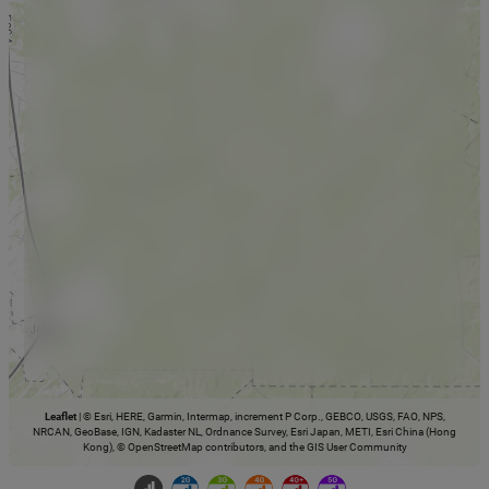
Leaflet
|
© Esri, HERE, Garmin, Intermap, increment P Corp., GEBCO, USGS, FAO, NPS,
NRCAN, GeoBase, IGN, Kadaster NL, Ordnance Survey, Esri Japan, METI, Esri China (Hong
Kong), © OpenStreetMap contributors, and the GIS User Community