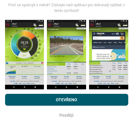
Proč se spokojit s méně? Získejte naši aplikaci pro dokonalý zážitek z
testu rychlosti!
Data jsou shromažďována z testů prováděných uživateli
aplikace nPerf. Jedná se o testy prováděné v reálných
podmínkách přímo v terénu. Pokud se chcete také
zapojit, stáhněte si do svého smartphonu aplikaci nPerf.
Čím více údajů bude, tím komplexnější budou mapy!
Jak probíhá aktualizace?
Prohlížením webu nPerf.com souhlasíte s našimi
Zásadami
Mapy pokrytí sítě jsou každou hodinu automaticky
používání osobních údajů a souborů cookies
a
Licenční smlouvou
OTEVŘENO
aktualizovány robotem. Rychlostní mapy jsou
s koncovým uživatelem
pro testy nPerf.
aktualizovány každých 15 minut
. Data jsou zobrazena
po dobu dvou let. Po dvou letech jsou nejstarší data z
Později
OK
map odstraňována jednou měsíčně.