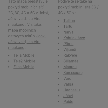
Tato mapa představuje
Podívejte se také na
pokrytí mobilních sítí
pokrytí mobilní sítě 3G /
2G, 3G, 4G a 5G v Johvi,
4G / 5G v
:
Jõhvi vald, Ida-Viru
Tallinn
maakond . Viz také:
Tartu
mapa mobilních
Narva
datových toků v
Johvi,
Kohtla-Järve
Jõhvi vald, Ida-Viru
Pärnu
maakond
.
Viljandi
Telia Mobile
Rakvere
Tele2 Mobile
Sillamäe
Elisa Mobile
Maardu
Kuressaare
Võru
Valga
Haapsalu
Jõhvi
Paide