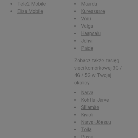
Tele2 Mobile
Maardu
Elisa Mobile
Kuressaare
Võru
Valga
Haapsalu
Jõhvi
Paide
Zobacz także zasięg
sieci komórkowej 3G /
4G / 5G w Twojej
okolicy:
Narva
Kohtla-Järve
Sillamäe
Kiviõli
Narva-Jõesuu
Toila
Püssi