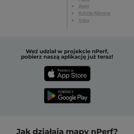
Aseri
Kohtla-Nõmme
Voka
Weź udział w projekcie nPerf,
pobierz naszą aplikację już teraz!
Jak działają mapy nPerf?