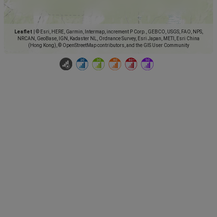
Leaflet
|
© Esri, HERE, Garmin, Intermap, increment P Corp., GEBCO, USGS, FAO, NPS,
NRCAN, GeoBase, IGN, Kadaster NL, Ordnance Survey, Esri Japan, METI, Esri China
(Hong Kong), © OpenStreetMap contributors, and the GIS User Community