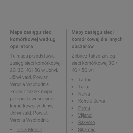
Mapa zasięgu sieci
Mapy zasięgu sieci
komórkowej według
komórkowej dla innych
operatora
obszarów
Ta mapa przedstawia
Zobacz także zasięg
zasięg sieci komórkowej
sieci komórkowej 3G /
2G, 3G, 4G i 5G w Johvi,
4G / 5G w
:
Jõhvi vald, Powiat
Tallinn
Wironia Wschodnia.
Tartu
Zobacz także: mapa
Narva
przepustowości sieci
Kohtla-Järve
komórkowej w
Johvi,
Pärnu
Jõhvi vald, Powiat
Viljandi
Wironia Wschodnia
.
Rakvere
Telia Mobile
Sillamäe