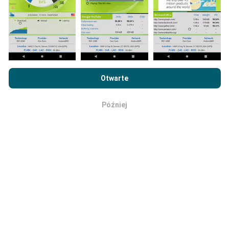
Jak przeprowadzane są
aktualizacje?
Mapy zasięgu sieci są co godzinę automatycznie
aktualizowane przez bota. Mapy prędkości są
aktualizowane
co 15 minut
. Dane są wyświetlane
Przeglądając witrynę nPerf.com, wyrażasz zgodę na naszą
przez dwa lata. Po dwóch latach najstarsze dane są
Politykę prywatności i plików cookie
, jak również na
Umowę
Otwarte
usuwane z map raz w miesiącu.
licencyjną użytkownika końcowego
testu nPerf.
Później
OK
Jaka jest ich wiarygodność i
dokładność?
Testy przeprowadzane są na urządzeniach
użytkowników. Precyzja geolokalizacji zależy od
jakości odbioru sygnału GPS w momencie