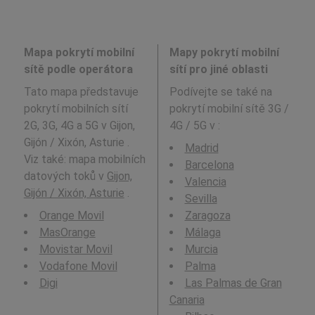
Mapa pokrytí mobilní
Mapy pokrytí mobilní
sítě podle operátora
sítí pro jiné oblasti
Tato mapa představuje
Podívejte se také na
pokrytí mobilních sítí
pokrytí mobilní sítě 3G /
2G, 3G, 4G a 5G v Gijon,
4G / 5G v
:
Gijón / Xixón, Asturie .
Madrid
Viz také: mapa mobilních
Barcelona
datových toků v
Gijon,
Valencia
Gijón / Xixón, Asturie
.
Sevilla
Orange Movil
Zaragoza
MasOrange
Málaga
Movistar Movil
Murcia
Vodafone Movil
Palma
Digi
Las Palmas de Gran
Canaria