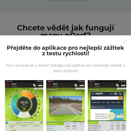
Chcete vědět jak fungují
mapy nPerf?
Přejděte do aplikace pro nejlepší zážitek
z testu rychlosti!
Proč se spokojit s méně? Získejte naši aplikaci pro dokonalý zážitek z
testu rychlosti!
Odkud pocházejí data?
Data jsou shromažďována z testů prováděných
uživateli aplikace nPerf. Jedná se o testy prováděné v
reálných podmínkách přímo v terénu. Pokud se chcete
také zapojit, stáhněte si do svého smartphonu
aplikaci nPerf.
Čím více údajů bude, tím komplexnější
budou mapy!