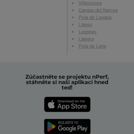
Villaviciosa
Cangas del Narcea
Pola de Laviana
Llanes
Lugones
Llanera
Pola de Lena
Zúčastněte se projektu nPerf,
stáhněte si naši aplikaci hned
teď!