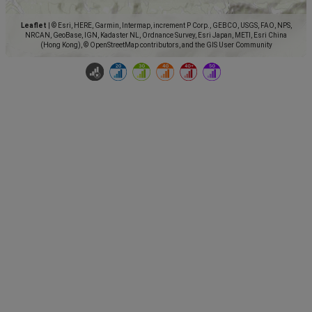
Leaflet
|
© Esri, HERE, Garmin, Intermap, increment P Corp., GEBCO, USGS, FAO, NPS,
NRCAN, GeoBase, IGN, Kadaster NL, Ordnance Survey, Esri Japan, METI, Esri China
(Hong Kong), © OpenStreetMap contributors, and the GIS User Community