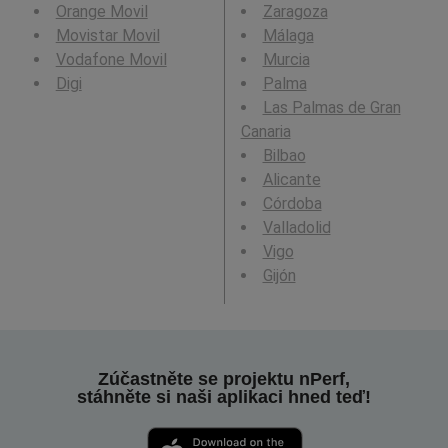
Orange Movil
Zaragoza
Movistar Movil
Málaga
Vodafone Movil
Murcia
Digi
Palma
Las Palmas de Gran
Canaria
Bilbao
Alicante
Córdoba
Valladolid
Vigo
Gijón
Zúčastněte se projektu nPerf,
stáhněte si naši aplikaci hned teď!