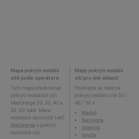
Mapa pokrytí mobilní
Mapy pokrytí mobilní
sítě podle operátora
sítí pro jiné oblasti
Tato mapa představuje
Podívejte se také na
pokrytí mobilních sítí
pokrytí mobilní sítě 3G /
MasOrange 2G, 3G, 4G a
4G / 5G v
:
5G. Viz také: Mapa
Madrid
mobilních datových toků
Barcelona
MasOrange
a pokrytí
Valencia
mobilních sítí .
Sevilla