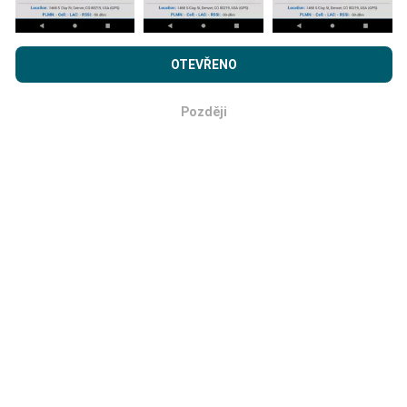
Prohlížením webu nPerf.com souhlasíte s našimi
Zásadami
používání osobních údajů a souborů cookies
a
Licenční
OTEVŘENO
Jak probíhá aktualizace?
smlouvou s koncovým uživatelem
pro testy nPerf.
Později
Mapy pokrytí sítě jsou každou hodinu automaticky
OK
aktualizovány robotem. Rychlostní mapy jsou
aktualizovány každých 15 minut
. Data jsou
zobrazena po dobu dvou let. Po dvou letech jsou
nejstarší data z map odstraňována jednou měsíčně.
Jak spolehlivé a přesné?
Testy se provádějí na uživatelských zařízeních.
Přesnost geolokace závisí na kvalitě příjmu signálu