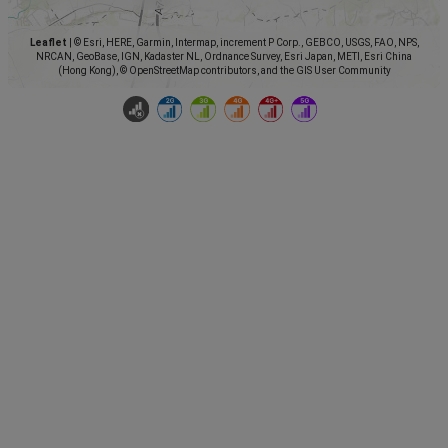
Leaflet
|
© Esri, HERE, Garmin, Intermap, increment P Corp., GEBCO, USGS, FAO, NPS,
NRCAN, GeoBase, IGN, Kadaster NL, Ordnance Survey, Esri Japan, METI, Esri China
(Hong Kong), © OpenStreetMap contributors, and the GIS User Community