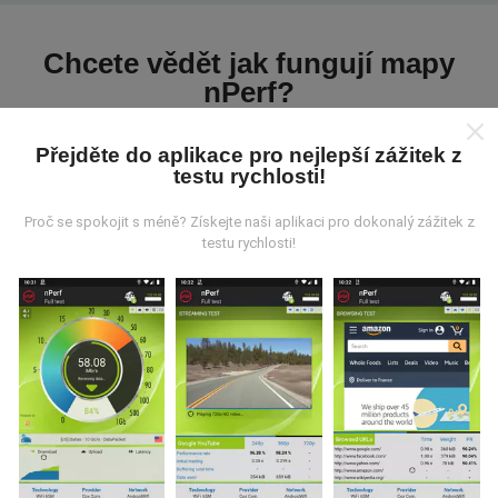
Chcete vědět jak fungují mapy
nPerf?
Přejděte do aplikace pro nejlepší zážitek z
testu rychlosti!
Proč se spokojit s méně? Získejte naši aplikaci pro dokonalý zážitek z
testu rychlosti!
Odkud pocházejí data?
Data jsou shromažďována z testů prováděných
uživateli aplikace nPerf. Jedná se o testy prováděné v
reálných podmínkách přímo v terénu. Pokud se chcete
také zapojit, stáhněte si do svého smartphonu
aplikaci nPerf.
Čím více údajů bude, tím komplexnější
budou mapy!