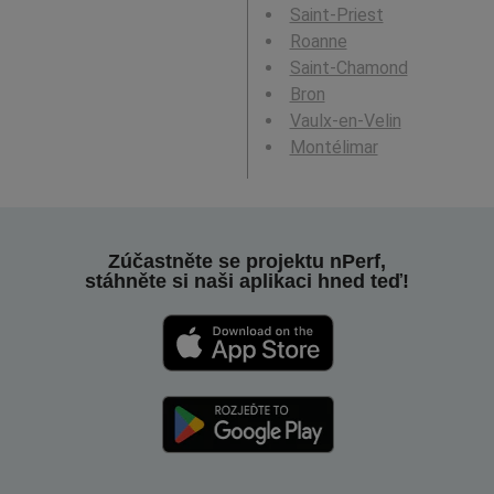
Saint-Priest
Roanne
Saint-Chamond
Bron
Vaulx-en-Velin
Montélimar
Zúčastněte se projektu nPerf,
stáhněte si naši aplikaci hned teď!