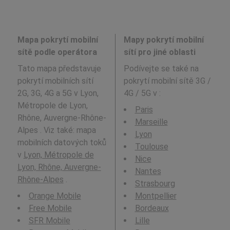
Mapa pokrytí mobilní
Mapy pokrytí mobilní
sítě podle operátora
sítí pro jiné oblasti
Tato mapa představuje
Podívejte se také na
pokrytí mobilních sítí
pokrytí mobilní sítě 3G /
2G, 3G, 4G a 5G v Lyon,
4G / 5G v
:
Métropole de Lyon,
Paris
Rhône, Auvergne-Rhône-
Marseille
Alpes . Viz také: mapa
Lyon
mobilních datových toků
Toulouse
v
Lyon, Métropole de
Nice
Lyon, Rhône, Auvergne-
Nantes
Rhône-Alpes
.
Strasbourg
Orange Mobile
Montpellier
Free Mobile
Bordeaux
SFR Mobile
Lille