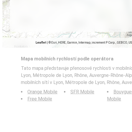
Leaflet
|
© Esri, HERE, Garmin, Intermap, increment P Corp., GEBCO, U
Mapa mobilních rychlostí podle operátora
Tato mapa představuje přenosové rychlosti v mobilníc
Lyon, Métropole de Lyon, Rhône, Auvergne-Rhône-Alpe
mobilních sítí v Lyon, Métropole de Lyon, Rhône, Auv
Orange Mobile
SFR Mobile
Bouygue
Free Mobile
Mobile