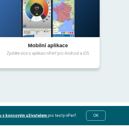
Mobilní aplikace
Zjistěte více o aplikaci nPerf pro Android a iOS
u s koncovým uživatelem
pro testy nPerf.
OK