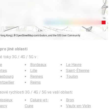
(Hong Kong), © OpenStreetMap contributors, and the GIS User Community
pro jiné oblasti
é toky 3G / 4G / 5G v
:
ce
Bordeaux
Le Havre
ntes
Lille
Saint-Étienne
rasbourg
Rennes
Toulon
tpellier
Reims
ové rychlosti 3G / 4G / 5G ve vaší oblasti:
issieux
Caluire-et-
Bron
necy
Cuire
Vaulx-en-Velin