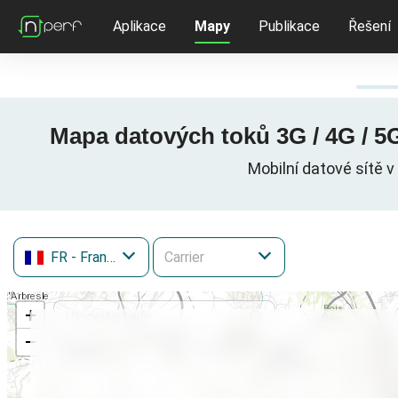
Aplikace
Mapy
Publikace
Řešení
Mapa datových toků 3G / 4G / 5
Mobilní datové sítě 
FR
- Francie
+
−