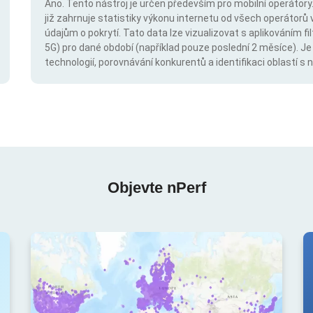
Ano. Tento nástroj je určen především pro mobilní operátory. 
již zahrnuje statistiky výkonu internetu od všech operátorů 
údajům o pokrytí. Tato data lze vizualizovat s aplikováním fil
5G) pro dané období (například pouze poslední 2 měsíce). Je
technologií, porovnávání konkurentů a identifikaci oblastí 
Objevte nPerf