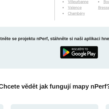
Villeurbanne
Bou
Valence
Bress
Chambéry
něte se projektu nPerf, stáhněte si naši aplikaci hn
Chcete vědět jak fungují mapy nPerf